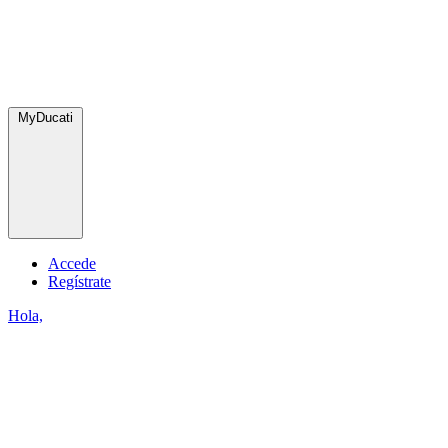
MyDucati
Accede
Regístrate
Hola,