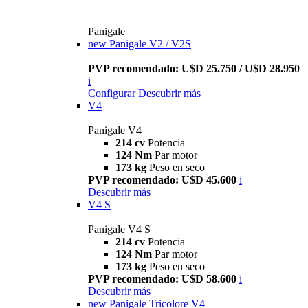
Panigale
new
Panigale V2 / V2S
PVP recomendado: U$D 25.750 / U$D 28.950
i
Configurar
Descubrir más
V4
Panigale V4
214 cv
Potencia
124 Nm
Par motor
173 kg
Peso en seco
PVP recomendado: U$D 45.600
i
Descubrir más
V4 S
Panigale V4 S
214 cv
Potencia
124 Nm
Par motor
173 kg
Peso en seco
PVP recomendado: U$D 58.600
i
Descubrir más
new
Panigale Tricolore V4