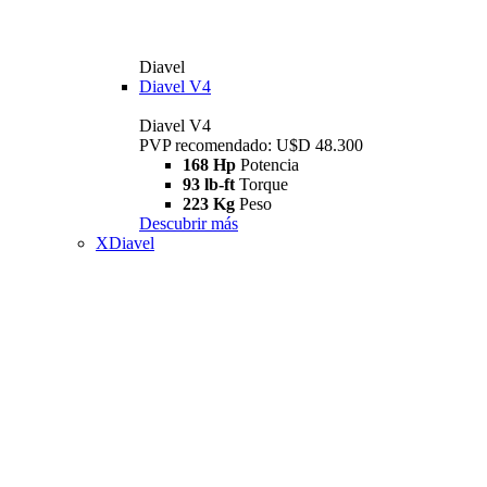
Diavel
Diavel V4
Diavel V4
PVP recomendado: U$D 48.300
168 Hp
Potencia
93 lb-ft
Torque
223 Kg
Peso
Descubrir más
XDiavel