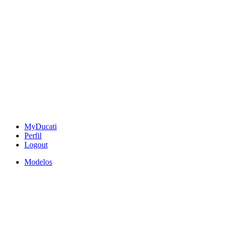
MyDucati
Perfil
Logout
Modelos