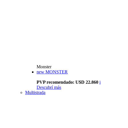
Monster
new
MONSTER
PVP recomendado: U$D 22.860
i
Descubrí más
Multistrada