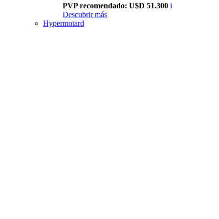
PVP recomendado: U$D 51.300
i
Descubrir más
Hypermotard