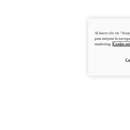
Al hacer clic en “Acep
para mejorar la navega
marketing.
Cookie po
Co