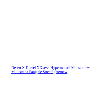
Desert X
Diavel
XDiavel
Hypermotard
Monster
new
Multistrada
Panigale
Streetfighter
new