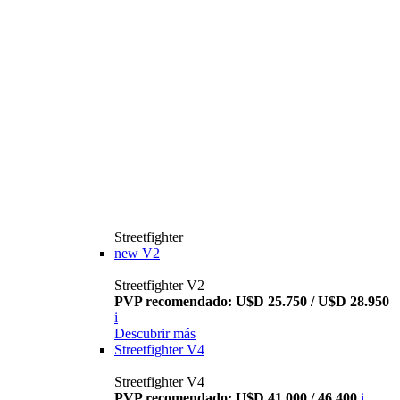
Streetfighter
new
V2
Streetfighter V2
PVP recomendado: U$D 25.750 / U$D 28.950
i
Descubrir más
Streetfighter V4
Streetfighter V4
PVP recomendado: U$D 41.000 / 46.400
i