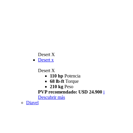
Desert X
Desert x
Desert X
110 hp
Potencia
68 lb-ft
Torque
210 kg
Peso
PVP recomendado: U$D 24.900
i
Descubrir más
Diavel