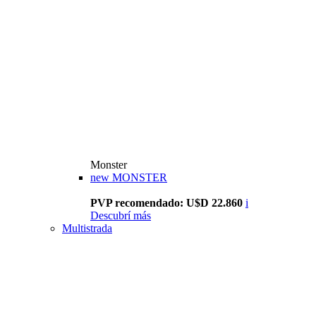
Monster
new
MONSTER
PVP recomendado: U$D 22.860
i
Descubrí más
Multistrada