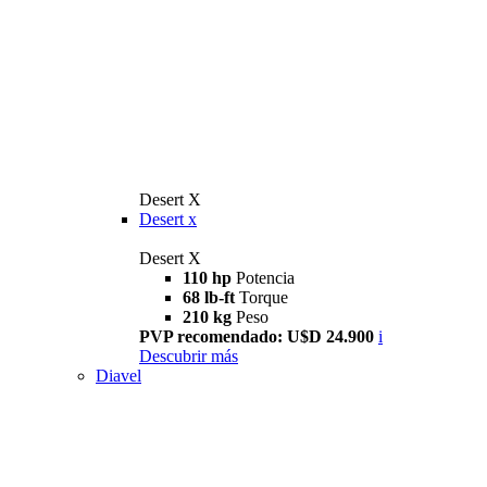
Desert X
Desert x
Desert X
110 hp
Potencia
68 lb-ft
Torque
210 kg
Peso
PVP recomendado: U$D 24.900
i
Descubrir más
Diavel