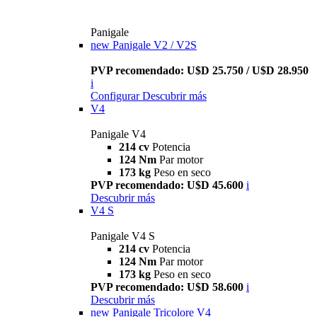
Panigale
new
Panigale V2 / V2S
PVP recomendado: U$D 25.750 / U$D 28.950
i
Configurar
Descubrir más
V4
Panigale V4
214 cv
Potencia
124 Nm
Par motor
173 kg
Peso en seco
PVP recomendado: U$D 45.600
i
Descubrir más
V4 S
Panigale V4 S
214 cv
Potencia
124 Nm
Par motor
173 kg
Peso en seco
PVP recomendado: U$D 58.600
i
Descubrir más
new
Panigale Tricolore V4