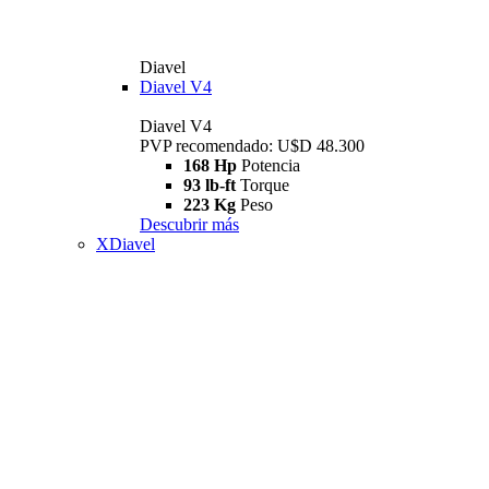
Diavel
Diavel V4
Diavel V4
PVP recomendado: U$D 48.300
168 Hp
Potencia
93 lb-ft
Torque
223 Kg
Peso
Descubrir más
XDiavel