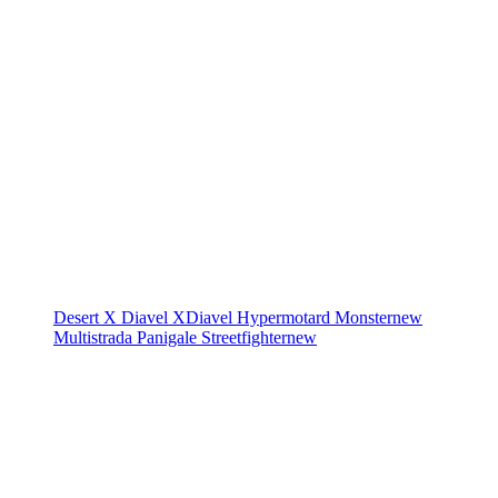
Desert X
Diavel
XDiavel
Hypermotard
Monster
new
Multistrada
Panigale
Streetfighter
new