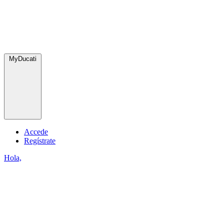
MyDucati
Accede
Regístrate
Hola,