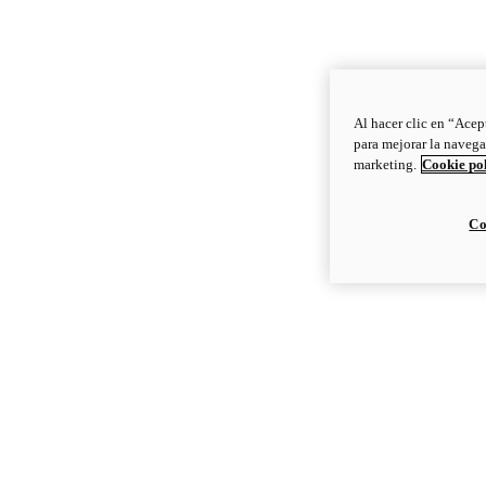
Al hacer clic en “Acep
para mejorar la navega
marketing.
Cookie po
Co