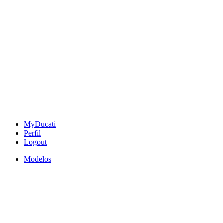
MyDucati
Perfil
Logout
Modelos