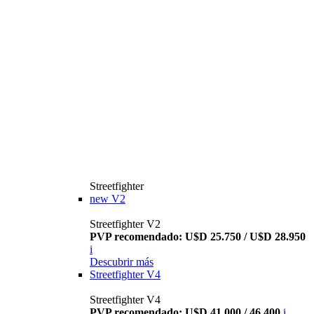
Streetfighter
new
V2
Streetfighter V2
PVP recomendado: U$D 25.750 / U$D 28.950
i
Descubrir más
Streetfighter V4
Streetfighter V4
PVP recomendado: U$D 41.000 / 46.400
i