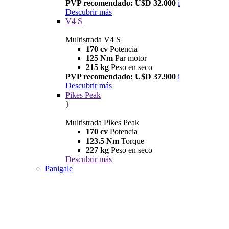
PVP recomendado: U$D 32.000
i
Descubrir más
V4 S
Multistrada V4 S
170 cv
Potencia
125 Nm
Par motor
215 kg
Peso en seco
PVP recomendado: U$D 37.900
i
Descubrir más
Pikes Peak
}
Multistrada Pikes Peak
170 cv
Potencia
123.5 Nm
Torque
227 kg
Peso en seco
Descubrir más
Panigale