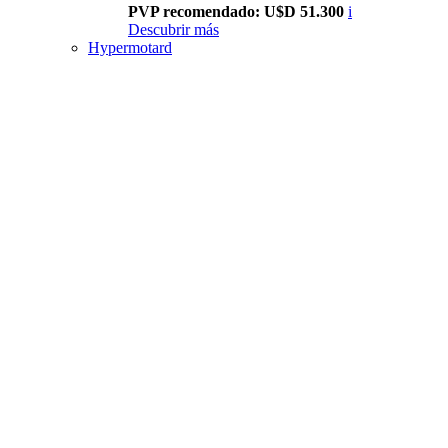
PVP recomendado: U$D 51.300
i
Descubrir más
Hypermotard