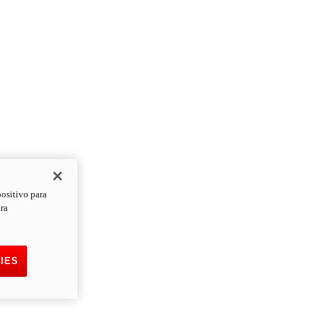
positivo para
ara
IES