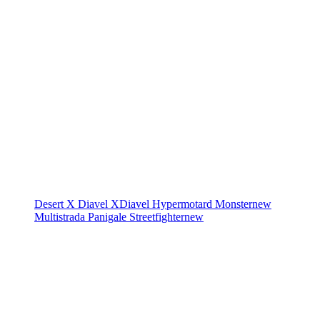
Desert X
Diavel
XDiavel
Hypermotard
Monster
new
Multistrada
Panigale
Streetfighter
new