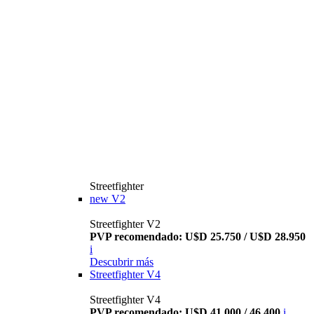
Streetfighter
new
V2
Streetfighter V2
PVP recomendado: U$D 25.750 / U$D 28.950
i
Descubrir más
Streetfighter V4
Streetfighter V4
PVP recomendado: U$D 41.000 / 46.400
i