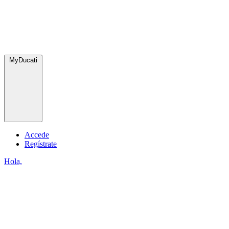
MyDucati
Accede
Regístrate
Hola,