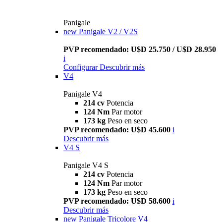
Panigale
new
Panigale V2 / V2S
PVP recomendado: U$D 25.750 / U$D 28.950
i
Configurar
Descubrir más
V4
Panigale V4
214 cv
Potencia
124 Nm
Par motor
173 kg
Peso en seco
PVP recomendado: U$D 45.600
i
Descubrir más
V4 S
Panigale V4 S
214 cv
Potencia
124 Nm
Par motor
173 kg
Peso en seco
PVP recomendado: U$D 58.600
i
Descubrir más
new
Panigale Tricolore V4