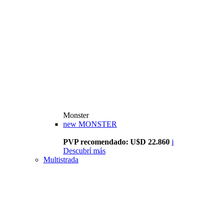
Monster
new
MONSTER
PVP recomendado: U$D 22.860
i
Descubrí más
Multistrada