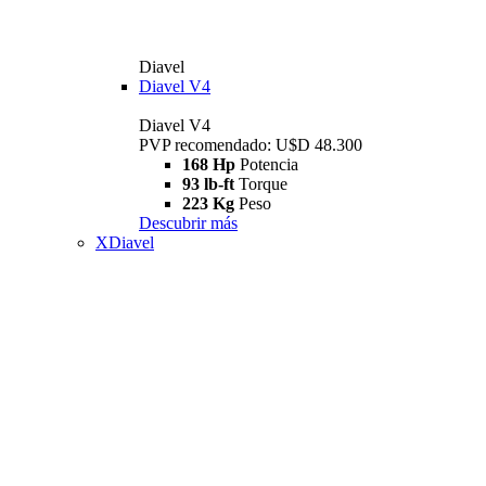
Diavel
Diavel V4
Diavel V4
PVP recomendado: U$D 48.300
168 Hp
Potencia
93 lb-ft
Torque
223 Kg
Peso
Descubrir más
XDiavel