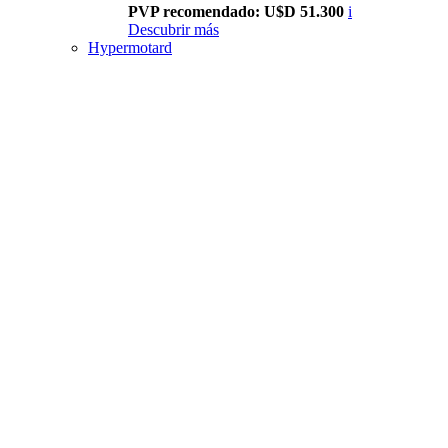
PVP recomendado: U$D 51.300
i
Descubrir más
Hypermotard