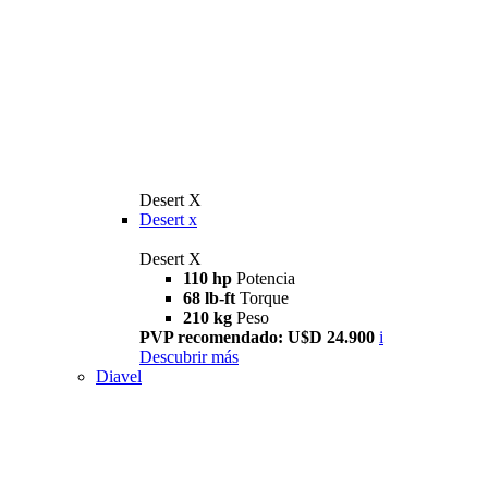
Desert X
Desert x
Desert X
110 hp
Potencia
68 lb-ft
Torque
210 kg
Peso
PVP recomendado: U$D 24.900
i
Descubrir más
Diavel