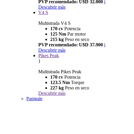
PVP recomendado: U$D 32.000
i
Descubrir más
V4 S
Multistrada V4 S
170 cv
Potencia
125 Nm
Par motor
215 kg
Peso en seco
PVP recomendado: U$D 37.900
i
Descubrir más
Pikes Peak
}
Multistrada Pikes Peak
170 cv
Potencia
123.5 Nm
Torque
227 kg
Peso en seco
Descubrir más
Panigale