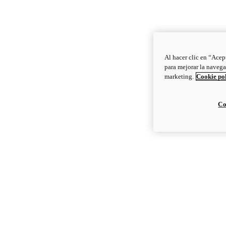
Al hacer clic en “Acep
para mejorar la navega
marketing.
Cookie po
Co