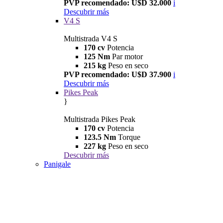
PVP recomendado: U$D 32.000
i
Descubrir más
V4 S
Multistrada V4 S
170 cv
Potencia
125 Nm
Par motor
215 kg
Peso en seco
PVP recomendado: U$D 37.900
i
Descubrir más
Pikes Peak
}
Multistrada Pikes Peak
170 cv
Potencia
123.5 Nm
Torque
227 kg
Peso en seco
Descubrir más
Panigale