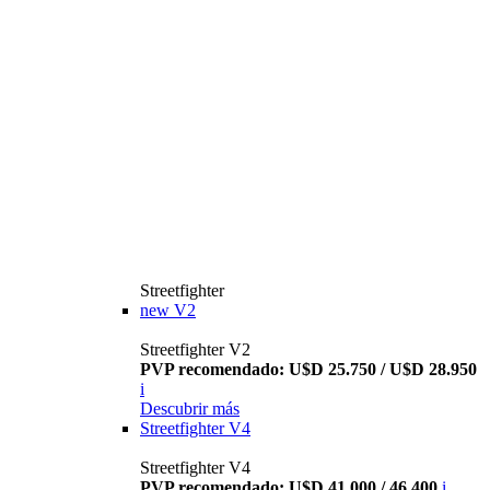
Streetfighter
new
V2
Streetfighter V2
PVP recomendado: U$D 25.750 / U$D 28.950
i
Descubrir más
Streetfighter V4
Streetfighter V4
PVP recomendado: U$D 41.000 / 46.400
i