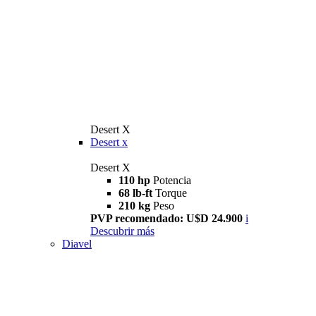
Desert X
Desert x
Desert X
110 hp
Potencia
68 lb-ft
Torque
210 kg
Peso
PVP recomendado: U$D 24.900
i
Descubrir más
Diavel