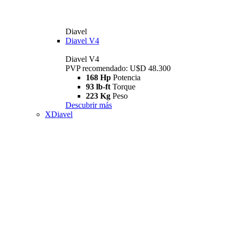
Diavel
Diavel V4
Diavel V4
PVP recomendado: U$D 48.300
168 Hp
Potencia
93 lb-ft
Torque
223 Kg
Peso
Descubrir más
XDiavel