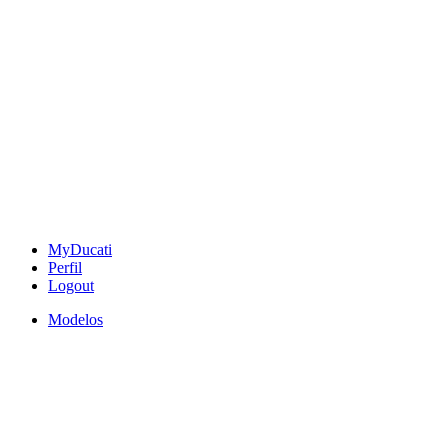
MyDucati
Perfil
Logout
Modelos