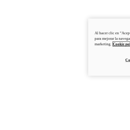
Al hacer clic en “Acep
para mejorar la navega
marketing.
Cookie po
Co