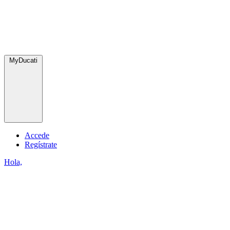
MyDucati
Accede
Regístrate
Hola,