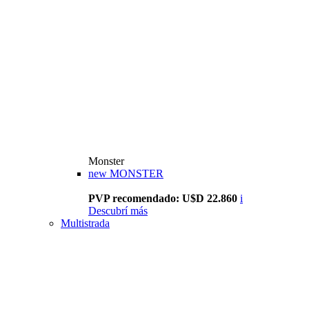
Monster
new
MONSTER
PVP recomendado: U$D 22.860
i
Descubrí más
Multistrada