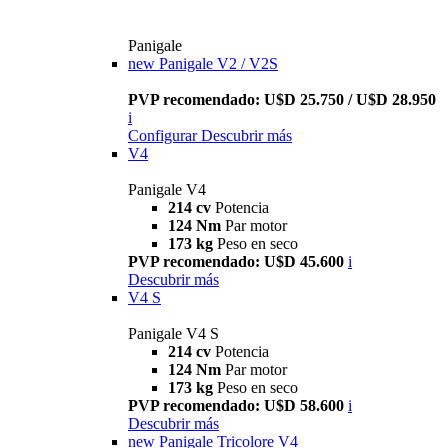
Panigale
new
Panigale V2 / V2S
PVP recomendado: U$D 25.750 / U$D 28.950
i
Configurar
Descubrir más
V4
Panigale V4
214 cv
Potencia
124 Nm
Par motor
173 kg
Peso en seco
PVP recomendado: U$D 45.600
i
Descubrir más
V4 S
Panigale V4 S
214 cv
Potencia
124 Nm
Par motor
173 kg
Peso en seco
PVP recomendado: U$D 58.600
i
Descubrir más
new
Panigale Tricolore V4