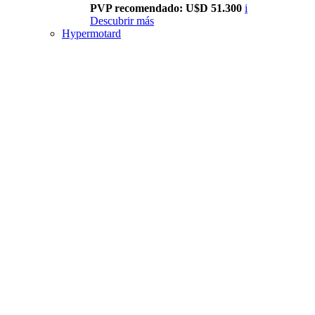
PVP recomendado: U$D 51.300
i
Descubrir más
Hypermotard