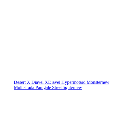
Desert X
Diavel
XDiavel
Hypermotard
Monster
new
Multistrada
Panigale
Streetfighter
new