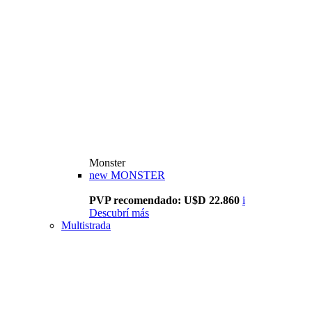
Monster
new
MONSTER
PVP recomendado: U$D 22.860
i
Descubrí más
Multistrada