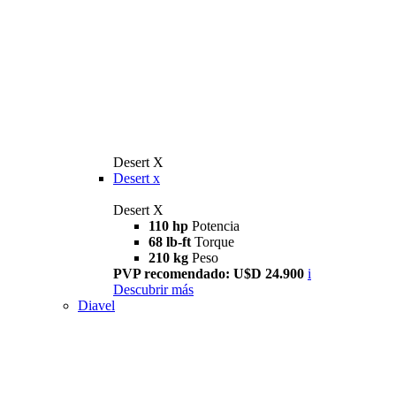
Desert X
Desert x
Desert X
110 hp
Potencia
68 lb-ft
Torque
210 kg
Peso
PVP recomendado: U$D 24.900
i
Descubrir más
Diavel