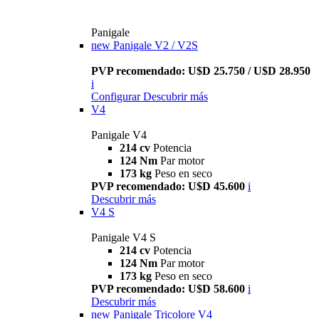
Panigale
new
Panigale V2 / V2S
PVP recomendado: U$D 25.750 / U$D 28.950
i
Configurar
Descubrir más
V4
Panigale V4
214 cv
Potencia
124 Nm
Par motor
173 kg
Peso en seco
PVP recomendado: U$D 45.600
i
Descubrir más
V4 S
Panigale V4 S
214 cv
Potencia
124 Nm
Par motor
173 kg
Peso en seco
PVP recomendado: U$D 58.600
i
Descubrir más
new
Panigale Tricolore V4