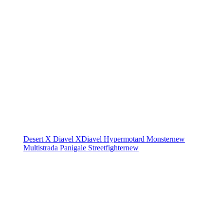
Desert X
Diavel
XDiavel
Hypermotard
Monster
new
Multistrada
Panigale
Streetfighter
new