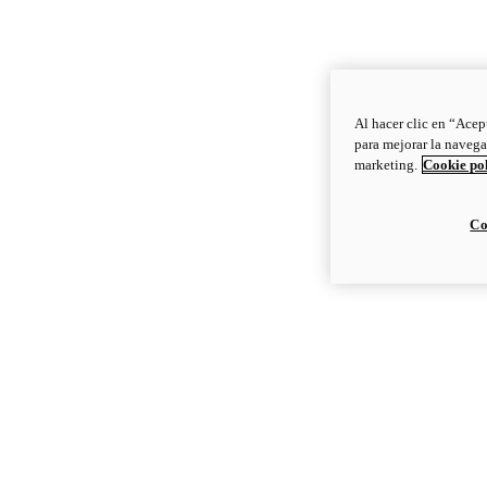
Al hacer clic en “Acep
para mejorar la navega
marketing.
Cookie po
Co