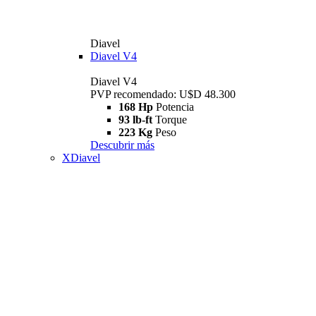
Diavel
Diavel V4
Diavel V4
PVP recomendado: U$D 48.300
168 Hp
Potencia
93 lb-ft
Torque
223 Kg
Peso
Descubrir más
XDiavel