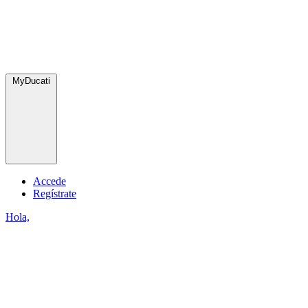
MyDucati
Accede
Regístrate
Hola,