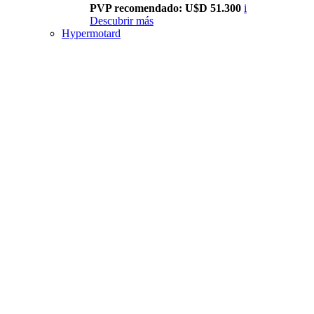
PVP recomendado: U$D 51.300
i
Descubrir más
Hypermotard