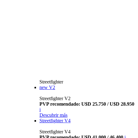
Streetfighter
new
V2
Streetfighter V2
PVP recomendado: U$D 25.750 / U$D 28.950
i
Descubrir más
Streetfighter V4
Streetfighter V4
PVP recomendado: U$D 41.000 / 46.400
i