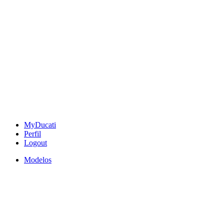
MyDucati
Perfil
Logout
Modelos