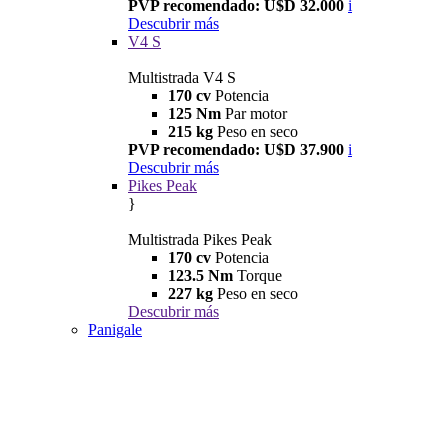
PVP recomendado: U$D 32.000
i
Descubrir más
V4 S
Multistrada V4 S
170 cv
Potencia
125 Nm
Par motor
215 kg
Peso en seco
PVP recomendado: U$D 37.900
i
Descubrir más
Pikes Peak
}
Multistrada Pikes Peak
170 cv
Potencia
123.5 Nm
Torque
227 kg
Peso en seco
Descubrir más
Panigale