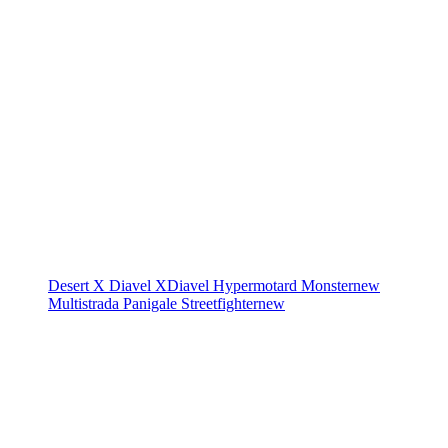
Desert X
Diavel
XDiavel
Hypermotard
Monster
new
Multistrada
Panigale
Streetfighter
new