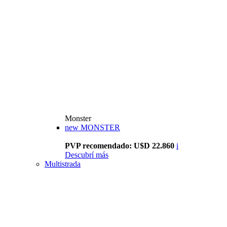
Monster
new
MONSTER
PVP recomendado: U$D 22.860
i
Descubrí más
Multistrada