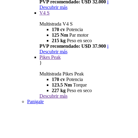
PVP recomendado: U$D 32.000
i
Descubrir más
V4 S
Multistrada V4 S
170 cv
Potencia
125 Nm
Par motor
215 kg
Peso en seco
PVP recomendado: U$D 37.900
i
Descubrir más
Pikes Peak
}
Multistrada Pikes Peak
170 cv
Potencia
123.5 Nm
Torque
227 kg
Peso en seco
Descubrir más
Panigale