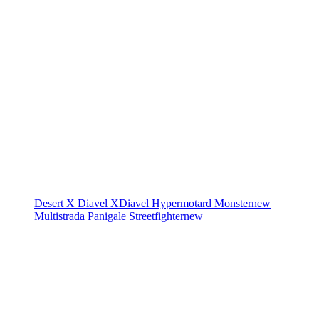
Desert X
Diavel
XDiavel
Hypermotard
Monster
new
Multistrada
Panigale
Streetfighter
new