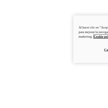
Al hacer clic en “Acep
para mejorar la navega
marketing.
Cookie po
Co