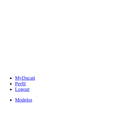
MyDucati
Perfil
Logout
Modelos