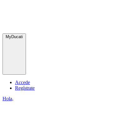
MyDucati
Accede
Regístrate
Hola,