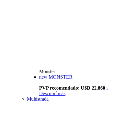
Monster
new
MONSTER
PVP recomendado: U$D 22.860
i
Descubrí más
Multistrada