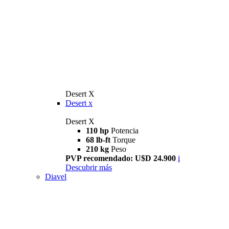
Desert X
Desert x
Desert X
110 hp
Potencia
68 lb-ft
Torque
210 kg
Peso
PVP recomendado: U$D 24.900
i
Descubrir más
Diavel