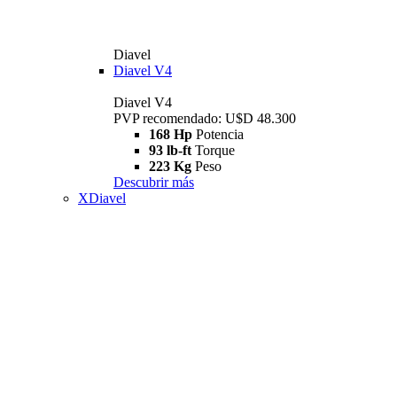
Diavel
Diavel V4
Diavel V4
PVP recomendado: U$D 48.300
168 Hp
Potencia
93 lb-ft
Torque
223 Kg
Peso
Descubrir más
XDiavel