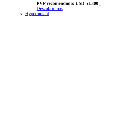
PVP recomendado: U$D 51.300
i
Descubrir más
Hypermotard