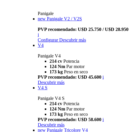
Panigale
new
Panigale V2 / V2S
PVP recomendado: U$D 25.750 / U$D 28.950
i
Configurar
Descubrir más
V4
Panigale V4
214 cv
Potencia
124 Nm
Par motor
173 kg
Peso en seco
PVP recomendado: U$D 45.600
i
Descubrir más
V4 S
Panigale V4 S
214 cv
Potencia
124 Nm
Par motor
173 kg
Peso en seco
PVP recomendado: U$D 58.600
i
Descubrir más
new
Panigale Tricolore V4