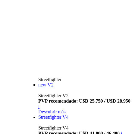
Streetfighter
new
V2
Streetfighter V2
PVP recomendado: U$D 25.750 / U$D 28.950
i
Descubrir más
Streetfighter V4
Streetfighter V4
PVP recomendado: U$D 41.000 / 46.400
i