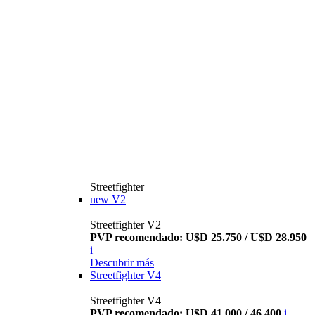
Streetfighter
new
V2
Streetfighter V2
PVP recomendado: U$D 25.750 / U$D 28.950
i
Descubrir más
Streetfighter V4
Streetfighter V4
PVP recomendado: U$D 41.000 / 46.400
i