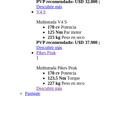
PVP recomendado: U$D 32.000
i
Descubrir más
V4 S
Multistrada V4 S
170 cv
Potencia
125 Nm
Par motor
215 kg
Peso en seco
PVP recomendado: U$D 37.900
i
Descubrir más
Pikes Peak
}
Multistrada Pikes Peak
170 cv
Potencia
123.5 Nm
Torque
227 kg
Peso en seco
Descubrir más
Panigale