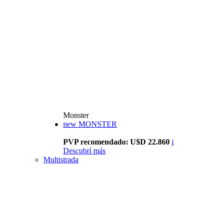
Monster
new
MONSTER
PVP recomendado: U$D 22.860
i
Descubrí más
Multistrada