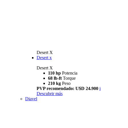
Desert X
Desert x
Desert X
110 hp
Potencia
68 lb-ft
Torque
210 kg
Peso
PVP recomendado: U$D 24.900
i
Descubrir más
Diavel