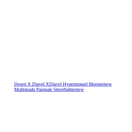
Desert X
Diavel
XDiavel
Hypermotard
Monster
new
Multistrada
Panigale
Streetfighter
new