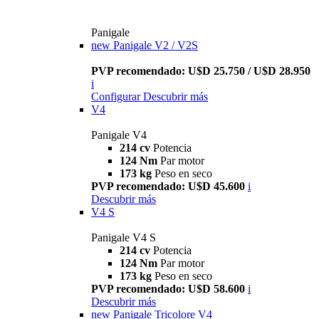
Panigale
new
Panigale V2 / V2S
PVP recomendado: U$D 25.750 / U$D 28.950
i
Configurar
Descubrir más
V4
Panigale V4
214 cv
Potencia
124 Nm
Par motor
173 kg
Peso en seco
PVP recomendado: U$D 45.600
i
Descubrir más
V4 S
Panigale V4 S
214 cv
Potencia
124 Nm
Par motor
173 kg
Peso en seco
PVP recomendado: U$D 58.600
i
Descubrir más
new
Panigale Tricolore V4