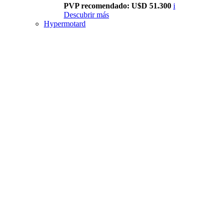
PVP recomendado: U$D 51.300
i
Descubrir más
Hypermotard