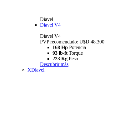
Diavel
Diavel V4
Diavel V4
PVP recomendado: U$D 48.300
168 Hp
Potencia
93 lb-ft
Torque
223 Kg
Peso
Descubrir más
XDiavel