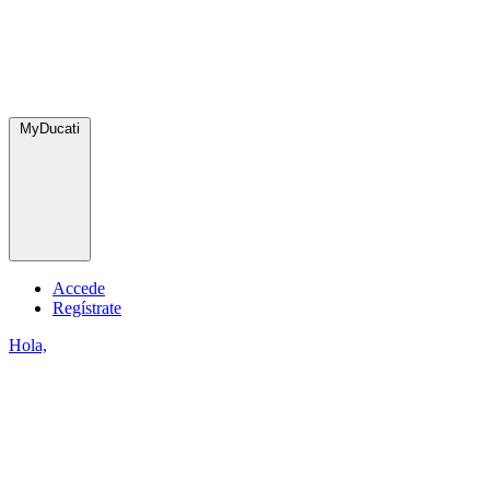
MyDucati
Accede
Regístrate
Hola,