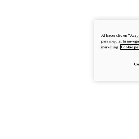
Al hacer clic en “Acep
para mejorar la navega
marketing.
Cookie po
Co