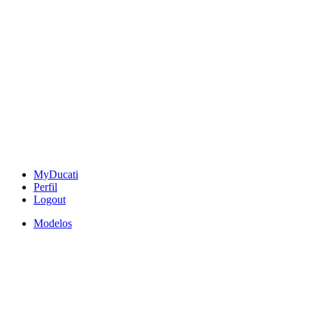
MyDucati
Perfil
Logout
Modelos