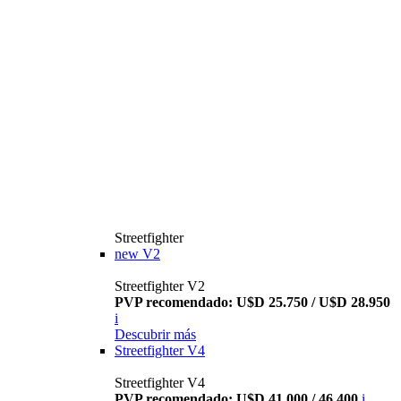
Streetfighter
new
V2
Streetfighter V2
PVP recomendado: U$D 25.750 / U$D 28.950
i
Descubrir más
Streetfighter V4
Streetfighter V4
PVP recomendado: U$D 41.000 / 46.400
i