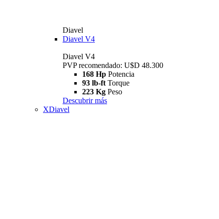
Diavel
Diavel V4
Diavel V4
PVP recomendado: U$D 48.300
168 Hp
Potencia
93 lb-ft
Torque
223 Kg
Peso
Descubrir más
XDiavel