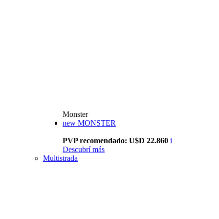
Monster
new
MONSTER
PVP recomendado: U$D 22.860
i
Descubrí más
Multistrada