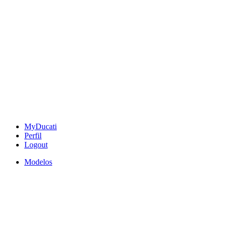
MyDucati
Perfil
Logout
Modelos