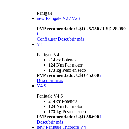
Panigale
new
Panigale V2 / V2S
PVP recomendado: U$D 25.750 / U$D 28.950
i
Configurar
Descubrir más
V4
Panigale V4
214 cv
Potencia
124 Nm
Par motor
173 kg
Peso en seco
PVP recomendado: U$D 45.600
i
Descubrir más
V4 S
Panigale V4 S
214 cv
Potencia
124 Nm
Par motor
173 kg
Peso en seco
PVP recomendado: U$D 58.600
i
Descubrir más
new
Panigale Tricolore V4