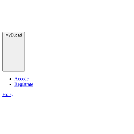
MyDucati
Accede
Regístrate
Hola,