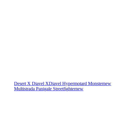
Desert X
Diavel
XDiavel
Hypermotard
Monster
new
Multistrada
Panigale
Streetfighter
new