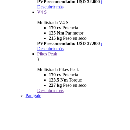
PVP recomendado: U$D 32.000
i
Descubrir más
V4 S
Multistrada V4 S
170 cv
Potencia
125 Nm
Par motor
215 kg
Peso en seco
PVP recomendado: U$D 37.900
i
Descubrir más
Pikes Peak
}
Multistrada Pikes Peak
170 cv
Potencia
123.5 Nm
Torque
227 kg
Peso en seco
Descubrir más
Panigale