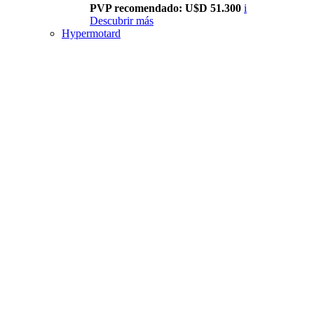
PVP recomendado: U$D 51.300
i
Descubrir más
Hypermotard