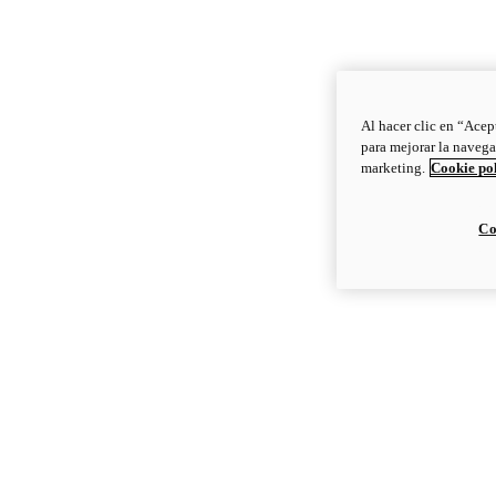
Al hacer clic en “Acep
para mejorar la navega
marketing.
Cookie po
Co