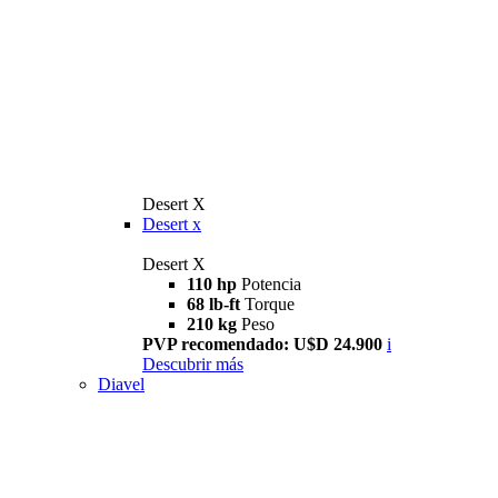
Desert X
Desert x
Desert X
110 hp
Potencia
68 lb-ft
Torque
210 kg
Peso
PVP recomendado: U$D 24.900
i
Descubrir más
Diavel