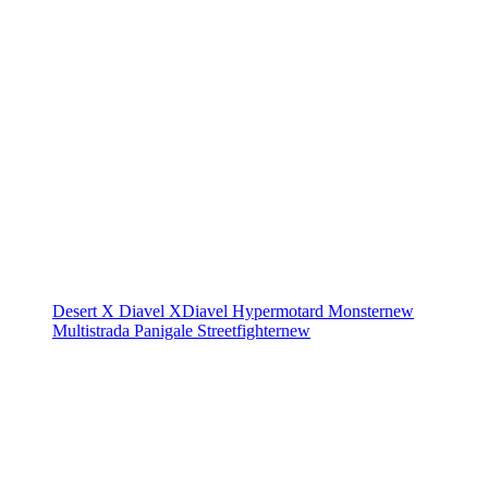
Desert X
Diavel
XDiavel
Hypermotard
Monster
new
Multistrada
Panigale
Streetfighter
new