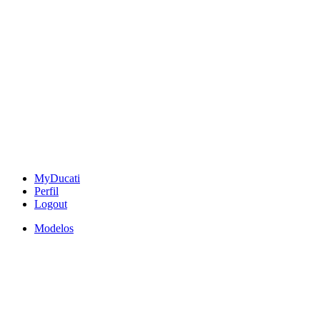
MyDucati
Perfil
Logout
Modelos