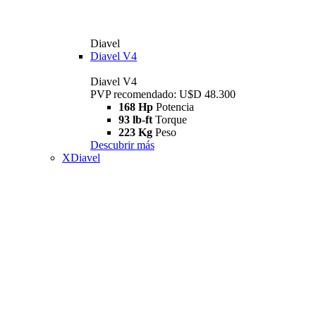
Diavel
Diavel V4
Diavel V4
PVP recomendado: U$D 48.300
168 Hp
Potencia
93 lb-ft
Torque
223 Kg
Peso
Descubrir más
XDiavel