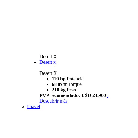
Desert X
Desert x
Desert X
110 hp
Potencia
68 lb-ft
Torque
210 kg
Peso
PVP recomendado: U$D 24.900
i
Descubrir más
Diavel