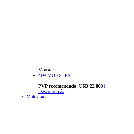
Monster
new
MONSTER
PVP recomendado: U$D 22.860
i
Descubrí más
Multistrada