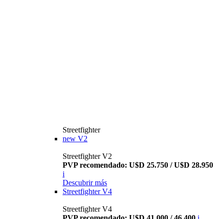
Streetfighter
new
V2
Streetfighter V2
PVP recomendado: U$D 25.750 / U$D 28.950
i
Descubrir más
Streetfighter V4
Streetfighter V4
PVP recomendado: U$D 41.000 / 46.400
i