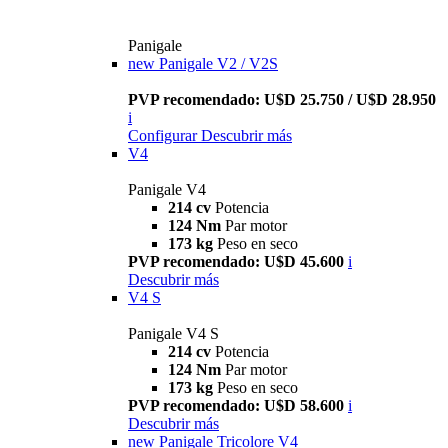
Panigale
new
Panigale V2 / V2S
PVP recomendado: U$D 25.750 / U$D 28.950
i
Configurar
Descubrir más
V4
Panigale V4
214 cv
Potencia
124 Nm
Par motor
173 kg
Peso en seco
PVP recomendado: U$D 45.600
i
Descubrir más
V4 S
Panigale V4 S
214 cv
Potencia
124 Nm
Par motor
173 kg
Peso en seco
PVP recomendado: U$D 58.600
i
Descubrir más
new
Panigale Tricolore V4