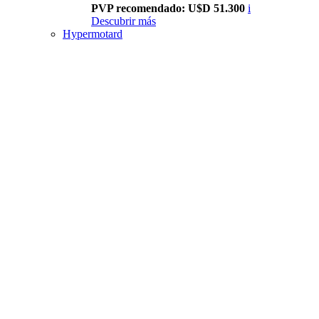
PVP recomendado: U$D 51.300
i
Descubrir más
Hypermotard