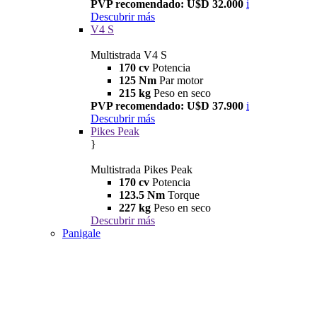
PVP recomendado: U$D 32.000
i
Descubrir más
V4 S
Multistrada V4 S
170 cv
Potencia
125 Nm
Par motor
215 kg
Peso en seco
PVP recomendado: U$D 37.900
i
Descubrir más
Pikes Peak
}
Multistrada Pikes Peak
170 cv
Potencia
123.5 Nm
Torque
227 kg
Peso en seco
Descubrir más
Panigale