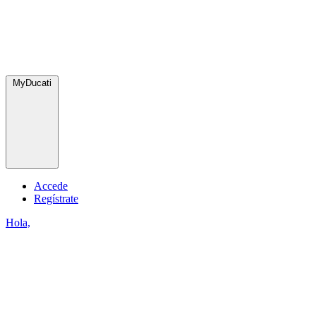
MyDucati
Accede
Regístrate
Hola,