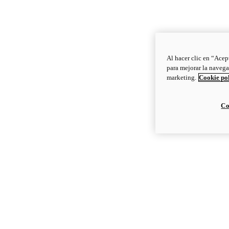
Al hacer clic en “Acep
para mejorar la navega
marketing.
Cookie po
Co