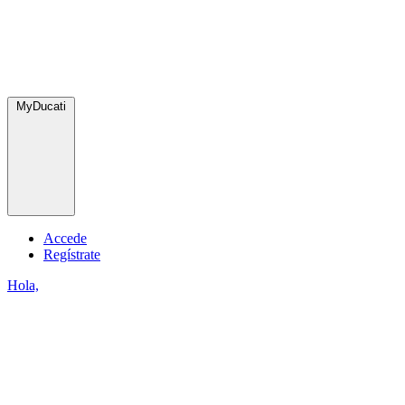
MyDucati
Accede
Regístrate
Hola,