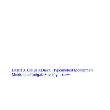
Desert X
Diavel
XDiavel
Hypermotard
Monster
new
Multistrada
Panigale
Streetfighter
new