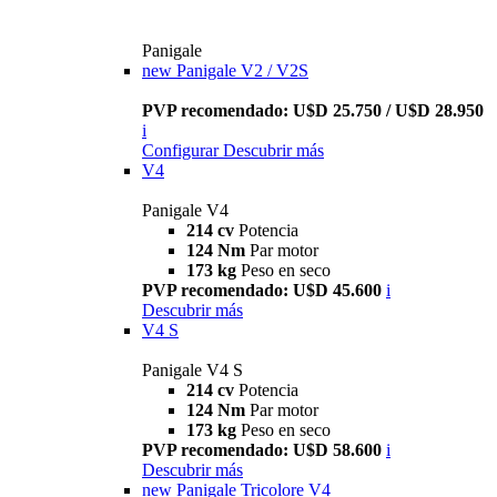
Panigale
new
Panigale V2 / V2S
PVP recomendado: U$D 25.750 / U$D 28.950
i
Configurar
Descubrir más
V4
Panigale V4
214 cv
Potencia
124 Nm
Par motor
173 kg
Peso en seco
PVP recomendado: U$D 45.600
i
Descubrir más
V4 S
Panigale V4 S
214 cv
Potencia
124 Nm
Par motor
173 kg
Peso en seco
PVP recomendado: U$D 58.600
i
Descubrir más
new
Panigale Tricolore V4