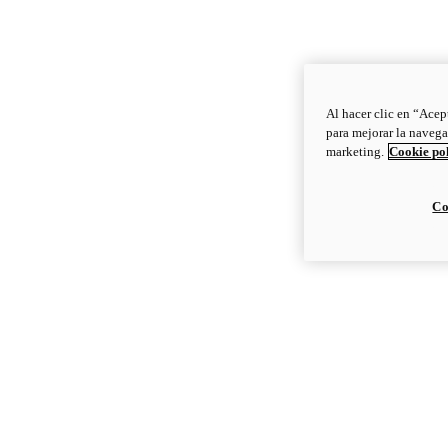
Al hacer clic en “Acep
para mejorar la navega
marketing.
Cookie po
Co