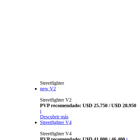
Streetfighter
new
V2
Streetfighter V2
PVP recomendado: U$D 25.750 / U$D 28.950
i
Descubrir más
Streetfighter V4
Streetfighter V4
PVP recomendado: U$D 41.000 / 46.400
i