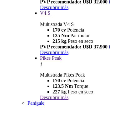
PVP recomendado: U$D 32.000
i
Descubrir más
V4 S
Multistrada V4 S
170 cv
Potencia
125 Nm
Par motor
215 kg
Peso en seco
PVP recomendado: U$D 37.900
i
Descubrir más
Pikes Peak
}
Multistrada Pikes Peak
170 cv
Potencia
123.5 Nm
Torque
227 kg
Peso en seco
Descubrir más
Panigale