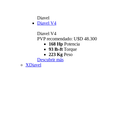
Diavel
Diavel V4
Diavel V4
PVP recomendado: U$D 48.300
168 Hp
Potencia
93 lb-ft
Torque
223 Kg
Peso
Descubrir más
XDiavel