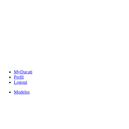
MyDucati
Perfil
Logout
Modelos