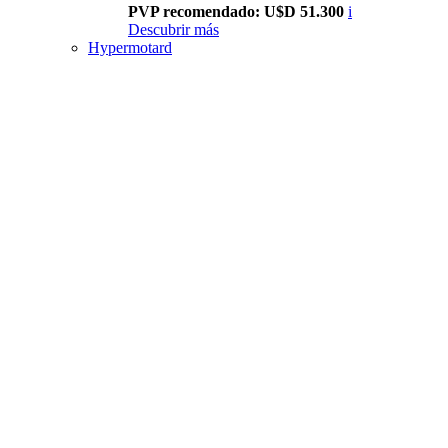
PVP recomendado: U$D 51.300
i
Descubrir más
Hypermotard