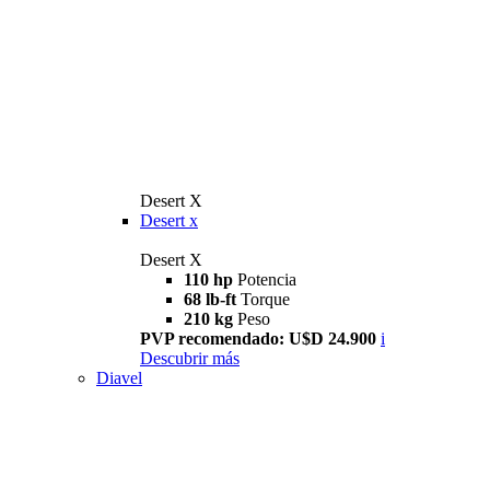
Desert X
Desert x
Desert X
110 hp
Potencia
68 lb-ft
Torque
210 kg
Peso
PVP recomendado: U$D 24.900
i
Descubrir más
Diavel