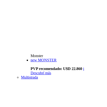
Monster
new
MONSTER
PVP recomendado: U$D 22.860
i
Descubrí más
Multistrada