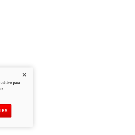
positivo para
ara
IES