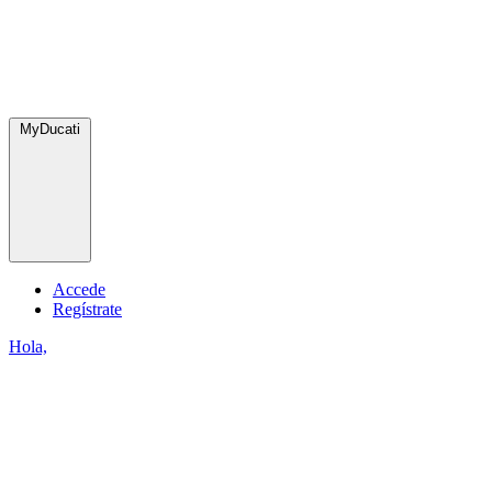
MyDucati
Accede
Regístrate
Hola,