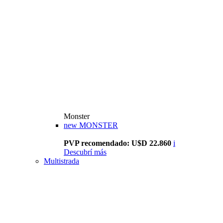
Monster
new
MONSTER
PVP recomendado: U$D 22.860
i
Descubrí más
Multistrada