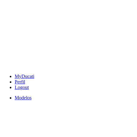
MyDucati
Perfil
Logout
Modelos