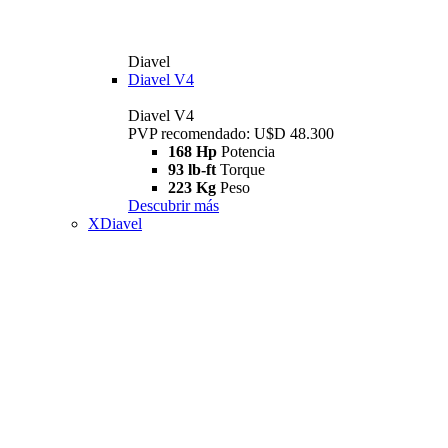
Diavel
Diavel V4
Diavel V4
PVP recomendado: U$D 48.300
168 Hp
Potencia
93 lb-ft
Torque
223 Kg
Peso
Descubrir más
XDiavel