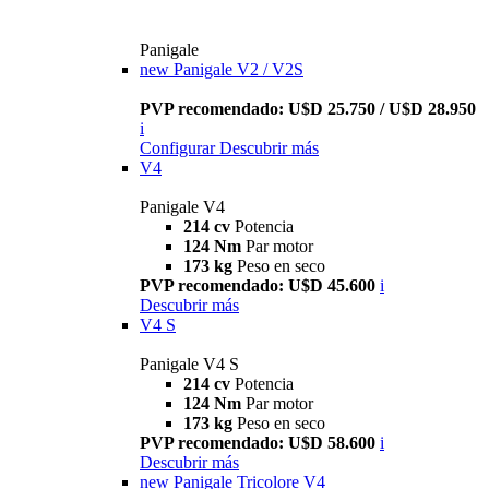
Panigale
new
Panigale V2 / V2S
PVP recomendado: U$D 25.750 / U$D 28.950
i
Configurar
Descubrir más
V4
Panigale V4
214 cv
Potencia
124 Nm
Par motor
173 kg
Peso en seco
PVP recomendado: U$D 45.600
i
Descubrir más
V4 S
Panigale V4 S
214 cv
Potencia
124 Nm
Par motor
173 kg
Peso en seco
PVP recomendado: U$D 58.600
i
Descubrir más
new
Panigale Tricolore V4