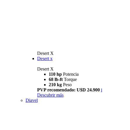
Desert X
Desert x
Desert X
110 hp
Potencia
68 lb-ft
Torque
210 kg
Peso
PVP recomendado: U$D 24.900
i
Descubrir más
Diavel