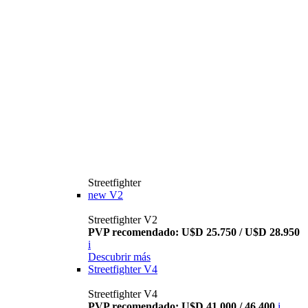
Streetfighter
new
V2
Streetfighter V2
PVP recomendado: U$D 25.750 / U$D 28.950
i
Descubrir más
Streetfighter V4
Streetfighter V4
PVP recomendado: U$D 41.000 / 46.400
i