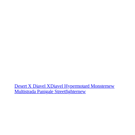
Desert X
Diavel
XDiavel
Hypermotard
Monster
new
Multistrada
Panigale
Streetfighter
new