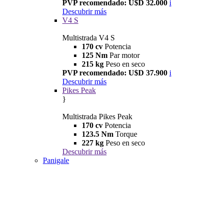
PVP recomendado: U$D 32.000
i
Descubrir más
V4 S
Multistrada V4 S
170 cv
Potencia
125 Nm
Par motor
215 kg
Peso en seco
PVP recomendado: U$D 37.900
i
Descubrir más
Pikes Peak
}
Multistrada Pikes Peak
170 cv
Potencia
123.5 Nm
Torque
227 kg
Peso en seco
Descubrir más
Panigale