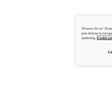
Al hacer clic en “Acep
para mejorar la navega
marketing.
Cookie po
Co