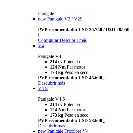
Panigale
new
Panigale V2 / V2S
PVP recomendado: U$D 25.750 / U$D 28.950
i
Configurar
Descubrir más
V4
Panigale V4
214 cv
Potencia
124 Nm
Par motor
173 kg
Peso en seco
PVP recomendado: U$D 45.600
i
Descubrir más
V4 S
Panigale V4 S
214 cv
Potencia
124 Nm
Par motor
173 kg
Peso en seco
PVP recomendado: U$D 58.600
i
Descubrir más
new
Panigale Tricolore V4