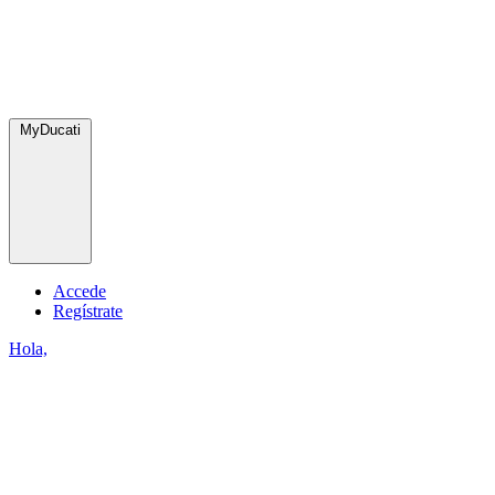
MyDucati
Accede
Regístrate
Hola,