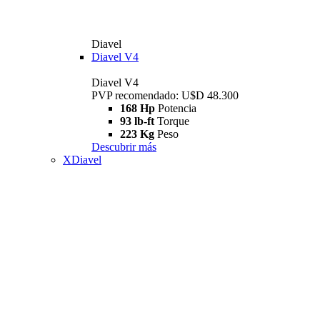
Diavel
Diavel V4
Diavel V4
PVP recomendado: U$D 48.300
168 Hp
Potencia
93 lb-ft
Torque
223 Kg
Peso
Descubrir más
XDiavel