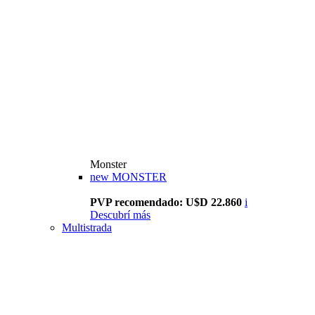
Monster
new
MONSTER
PVP recomendado: U$D 22.860
i
Descubrí más
Multistrada