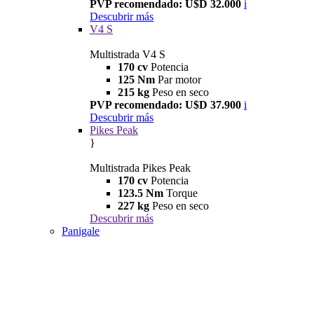
PVP recomendado: U$D 32.000
i
Descubrir más
V4 S
Multistrada V4 S
170 cv
Potencia
125 Nm
Par motor
215 kg
Peso en seco
PVP recomendado: U$D 37.900
i
Descubrir más
Pikes Peak
}
Multistrada Pikes Peak
170 cv
Potencia
123.5 Nm
Torque
227 kg
Peso en seco
Descubrir más
Panigale