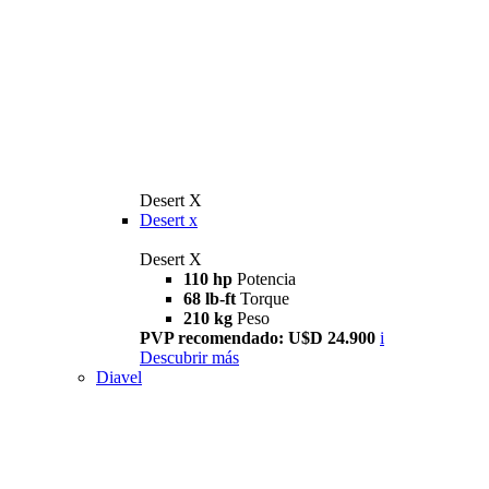
Desert X
Desert x
Desert X
110 hp
Potencia
68 lb-ft
Torque
210 kg
Peso
PVP recomendado: U$D 24.900
i
Descubrir más
Diavel