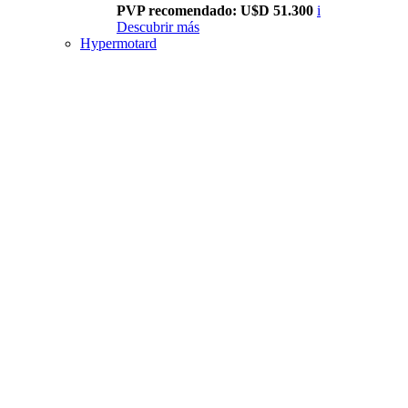
PVP recomendado: U$D 51.300
i
Descubrir más
Hypermotard