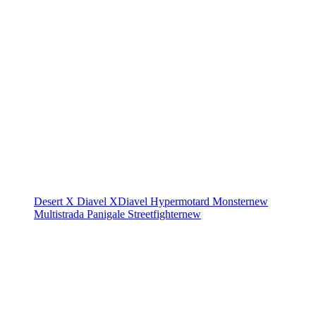
Desert X
Diavel
XDiavel
Hypermotard
Monster
new
Multistrada
Panigale
Streetfighter
new