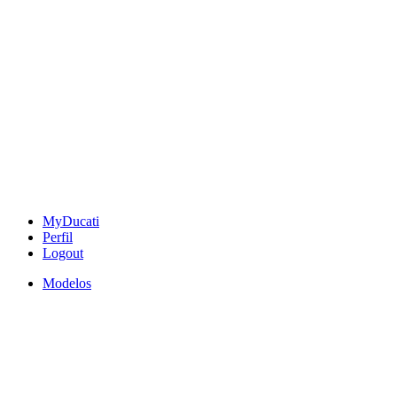
MyDucati
Perfil
Logout
Modelos