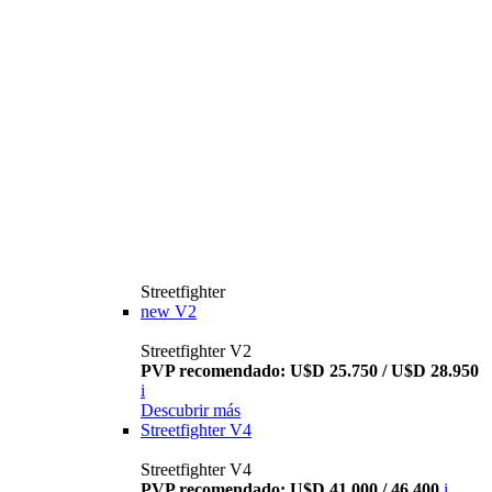
Streetfighter
new
V2
Streetfighter V2
PVP recomendado: U$D 25.750 / U$D 28.950
i
Descubrir más
Streetfighter V4
Streetfighter V4
PVP recomendado: U$D 41.000 / 46.400
i