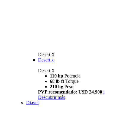
Desert X
Desert x
Desert X
110 hp
Potencia
68 lb-ft
Torque
210 kg
Peso
PVP recomendado: U$D 24.900
i
Descubrir más
Diavel