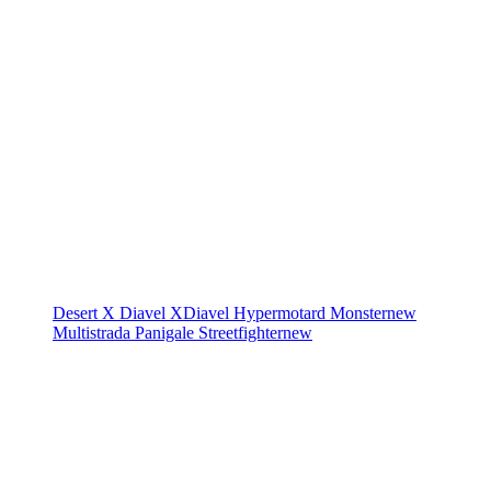
Desert X
Diavel
XDiavel
Hypermotard
Monster
new
Multistrada
Panigale
Streetfighter
new