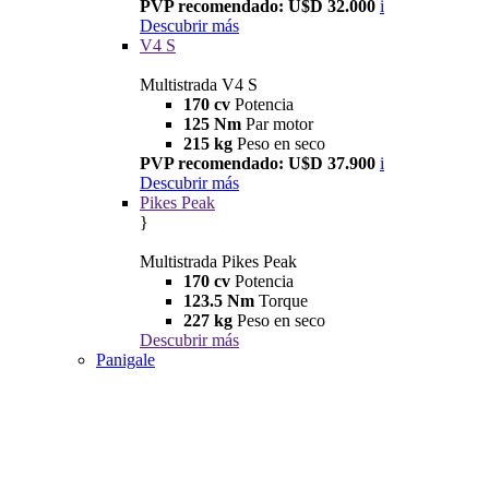
PVP recomendado: U$D 32.000
i
Descubrir más
V4 S
Multistrada V4 S
170 cv
Potencia
125 Nm
Par motor
215 kg
Peso en seco
PVP recomendado: U$D 37.900
i
Descubrir más
Pikes Peak
}
Multistrada Pikes Peak
170 cv
Potencia
123.5 Nm
Torque
227 kg
Peso en seco
Descubrir más
Panigale