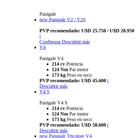
Panigale
new
Panigale V2 / V2S
PVP recomendado: U$D 25.750 / U$D 28.950
i
Configurar
Descubrir más
V4
Panigale V4
214 cv
Potencia
124 Nm
Par motor
173 kg
Peso en seco
PVP recomendado: U$D 45.600
i
Descubrir más
V4 S
Panigale V4 S
214 cv
Potencia
124 Nm
Par motor
173 kg
Peso en seco
PVP recomendado: U$D 58.600
i
Descubrir más
new
Panigale Tricolore V4