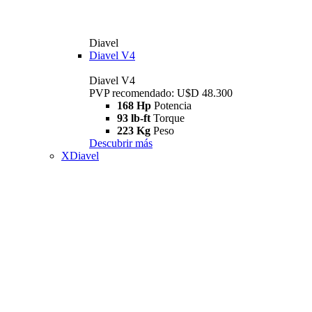
Diavel
Diavel V4
Diavel V4
PVP recomendado: U$D 48.300
168 Hp
Potencia
93 lb-ft
Torque
223 Kg
Peso
Descubrir más
XDiavel