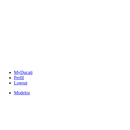
MyDucati
Perfil
Logout
Modelos