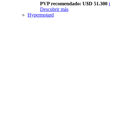
PVP recomendado: U$D 51.300
i
Descubrir más
Hypermotard