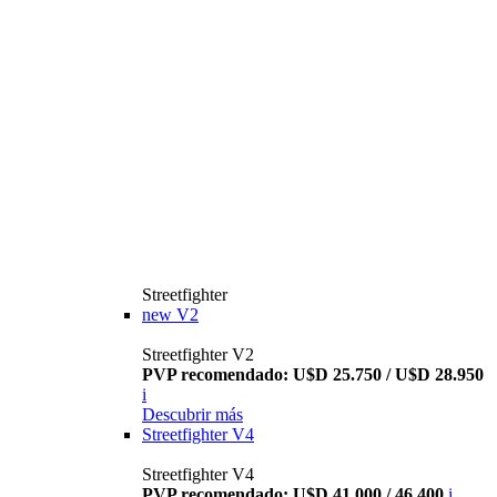
Streetfighter
new
V2
Streetfighter V2
PVP recomendado: U$D 25.750 / U$D 28.950
i
Descubrir más
Streetfighter V4
Streetfighter V4
PVP recomendado: U$D 41.000 / 46.400
i