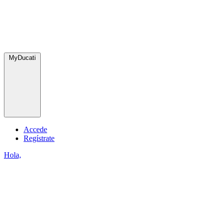
MyDucati
Accede
Regístrate
Hola,