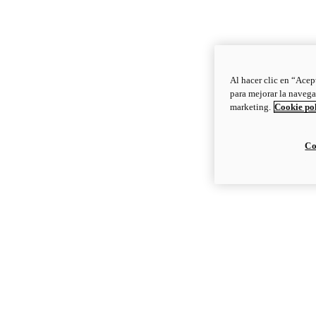
Al hacer clic en “Acep
para mejorar la navega
marketing.
Cookie po
Co