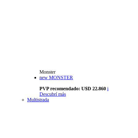
Monster
new
MONSTER
PVP recomendado: U$D 22.860
i
Descubrí más
Multistrada