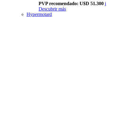
PVP recomendado: U$D 51.300
i
Descubrir más
Hypermotard