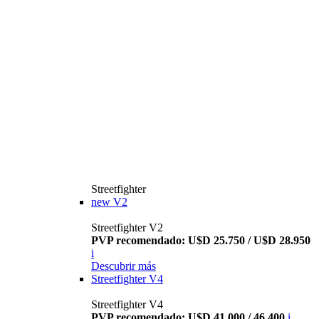
Streetfighter
new
V2
Streetfighter V2
PVP recomendado: U$D 25.750 / U$D 28.950
i
Descubrir más
Streetfighter V4
Streetfighter V4
PVP recomendado: U$D 41.000 / 46.400
i