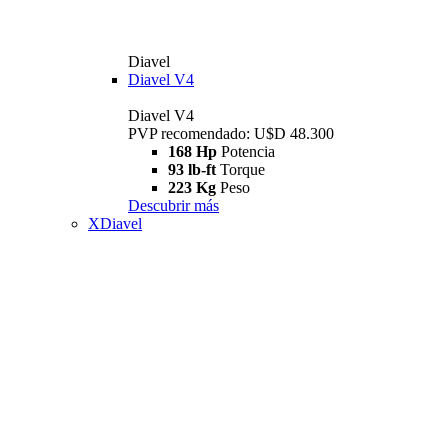
Diavel
Diavel V4
Diavel V4
PVP recomendado: U$D 48.300
168 Hp
Potencia
93 lb-ft
Torque
223 Kg
Peso
Descubrir más
XDiavel