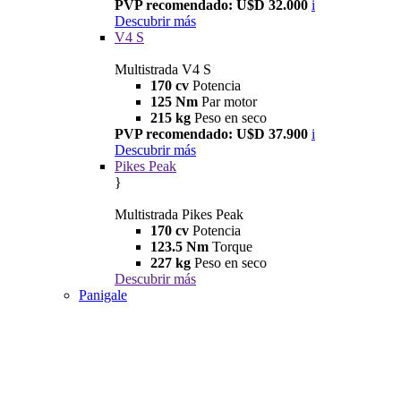
PVP recomendado: U$D 32.000
i
Descubrir más
V4 S
Multistrada V4 S
170 cv
Potencia
125 Nm
Par motor
215 kg
Peso en seco
PVP recomendado: U$D 37.900
i
Descubrir más
Pikes Peak
}
Multistrada Pikes Peak
170 cv
Potencia
123.5 Nm
Torque
227 kg
Peso en seco
Descubrir más
Panigale