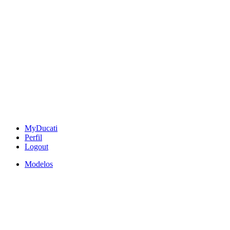
MyDucati
Perfil
Logout
Modelos