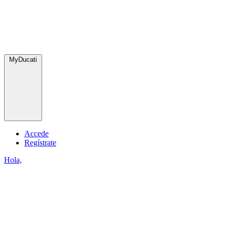
MyDucati
Accede
Regístrate
Hola,