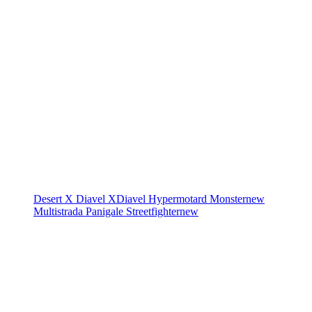
Desert X
Diavel
XDiavel
Hypermotard
Monster
new
Multistrada
Panigale
Streetfighter
new