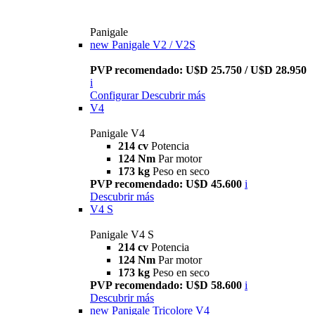
Panigale
new
Panigale V2 / V2S
PVP recomendado: U$D 25.750 / U$D 28.950
i
Configurar
Descubrir más
V4
Panigale V4
214 cv
Potencia
124 Nm
Par motor
173 kg
Peso en seco
PVP recomendado: U$D 45.600
i
Descubrir más
V4 S
Panigale V4 S
214 cv
Potencia
124 Nm
Par motor
173 kg
Peso en seco
PVP recomendado: U$D 58.600
i
Descubrir más
new
Panigale Tricolore V4