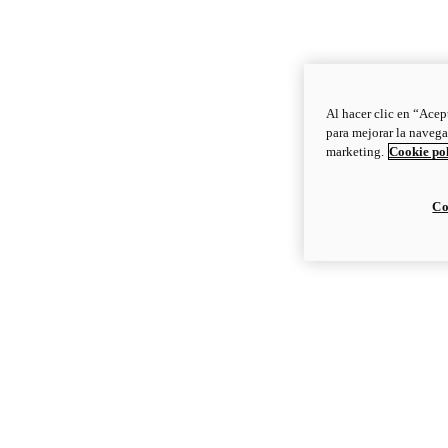
Al hacer clic en “Acep
para mejorar la navega
marketing.
Cookie po
Co