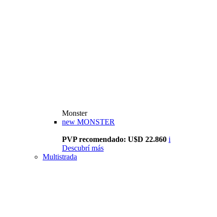
Monster
new
MONSTER
PVP recomendado: U$D 22.860
i
Descubrí más
Multistrada