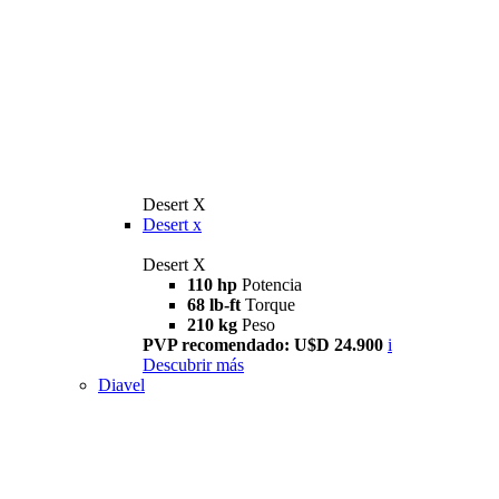
Desert X
Desert x
Desert X
110 hp
Potencia
68 lb-ft
Torque
210 kg
Peso
PVP recomendado: U$D 24.900
i
Descubrir más
Diavel