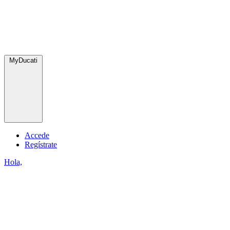
MyDucati
Accede
Regístrate
Hola,