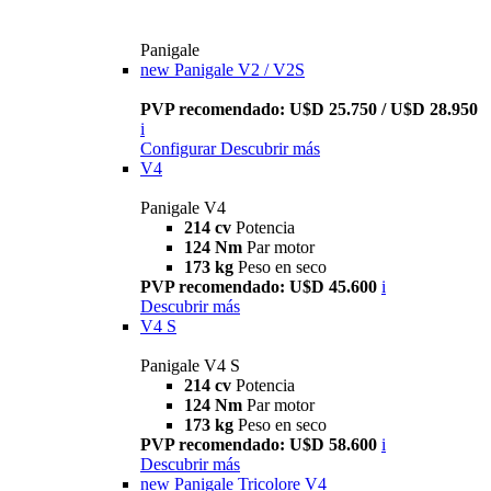
Panigale
new
Panigale V2 / V2S
PVP recomendado: U$D 25.750 / U$D 28.950
i
Configurar
Descubrir más
V4
Panigale V4
214 cv
Potencia
124 Nm
Par motor
173 kg
Peso en seco
PVP recomendado: U$D 45.600
i
Descubrir más
V4 S
Panigale V4 S
214 cv
Potencia
124 Nm
Par motor
173 kg
Peso en seco
PVP recomendado: U$D 58.600
i
Descubrir más
new
Panigale Tricolore V4