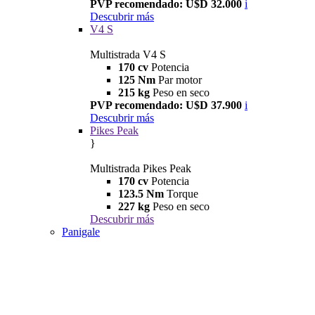
PVP recomendado: U$D 32.000
i
Descubrir más
V4 S
Multistrada V4 S
170 cv
Potencia
125 Nm
Par motor
215 kg
Peso en seco
PVP recomendado: U$D 37.900
i
Descubrir más
Pikes Peak
}
Multistrada Pikes Peak
170 cv
Potencia
123.5 Nm
Torque
227 kg
Peso en seco
Descubrir más
Panigale