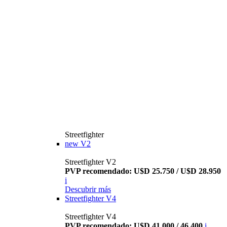
Streetfighter
new
V2
Streetfighter V2
PVP recomendado: U$D 25.750 / U$D 28.950
i
Descubrir más
Streetfighter V4
Streetfighter V4
PVP recomendado: U$D 41.000 / 46.400
i