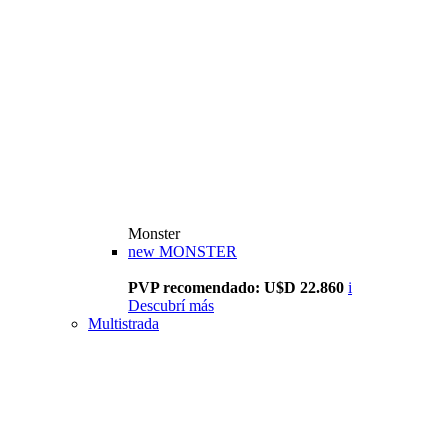
Monster
new
MONSTER
PVP recomendado: U$D 22.860
i
Descubrí más
Multistrada