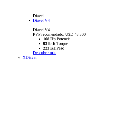
Diavel
Diavel V4
Diavel V4
PVP recomendado: U$D 48.300
168 Hp
Potencia
93 lb-ft
Torque
223 Kg
Peso
Descubrir más
XDiavel