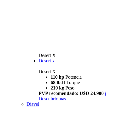
Desert X
Desert x
Desert X
110 hp
Potencia
68 lb-ft
Torque
210 kg
Peso
PVP recomendado: U$D 24.900
i
Descubrir más
Diavel