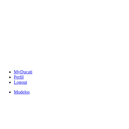
MyDucati
Perfil
Logout
Modelos