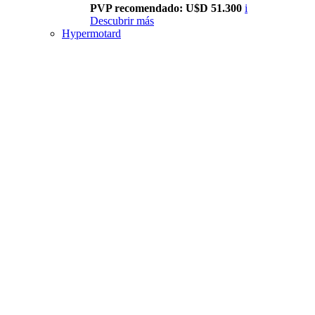
PVP recomendado: U$D 51.300
i
Descubrir más
Hypermotard