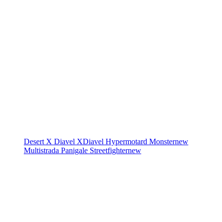
Desert X
Diavel
XDiavel
Hypermotard
Monster
new
Multistrada
Panigale
Streetfighter
new