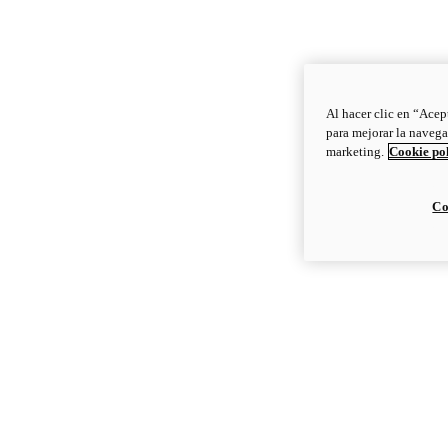
Al hacer clic en “Acep
para mejorar la navega
marketing.
Cookie po
Co