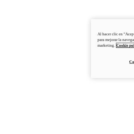
Al hacer clic en “Acep
para mejorar la navega
marketing.
Cookie po
Co