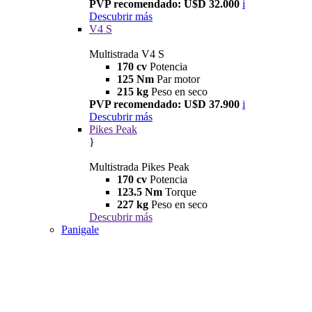
PVP recomendado: U$D 32.000
i
Descubrir más
V4 S
Multistrada V4 S
170 cv
Potencia
125 Nm
Par motor
215 kg
Peso en seco
PVP recomendado: U$D 37.900
i
Descubrir más
Pikes Peak
}
Multistrada Pikes Peak
170 cv
Potencia
123.5 Nm
Torque
227 kg
Peso en seco
Descubrir más
Panigale