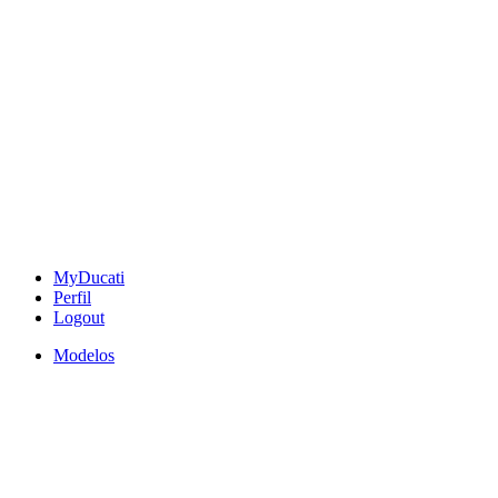
MyDucati
Perfil
Logout
Modelos