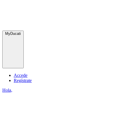
MyDucati
Accede
Regístrate
Hola,