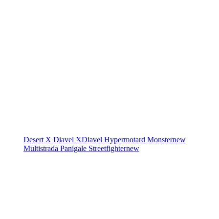
Desert X
Diavel
XDiavel
Hypermotard
Monster
new
Multistrada
Panigale
Streetfighter
new