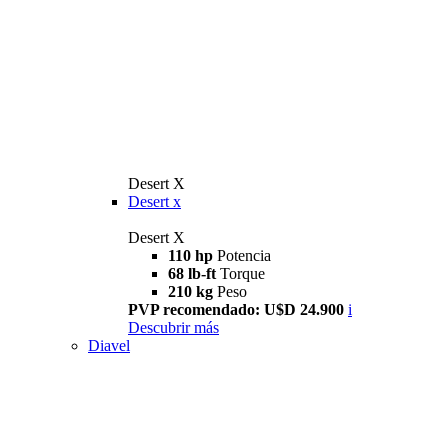
Desert X
Desert x
Desert X
110 hp
Potencia
68 lb-ft
Torque
210 kg
Peso
PVP recomendado: U$D 24.900
i
Descubrir más
Diavel