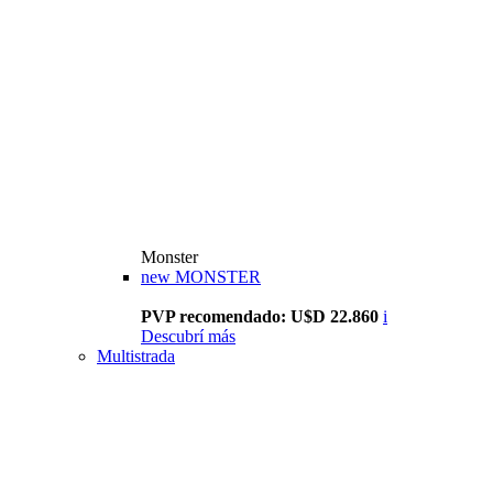
Monster
new
MONSTER
PVP recomendado: U$D 22.860
i
Descubrí más
Multistrada