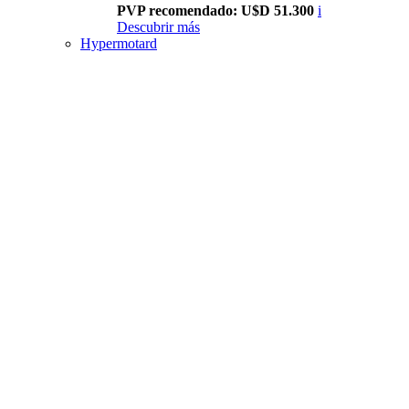
PVP recomendado: U$D 51.300
i
Descubrir más
Hypermotard