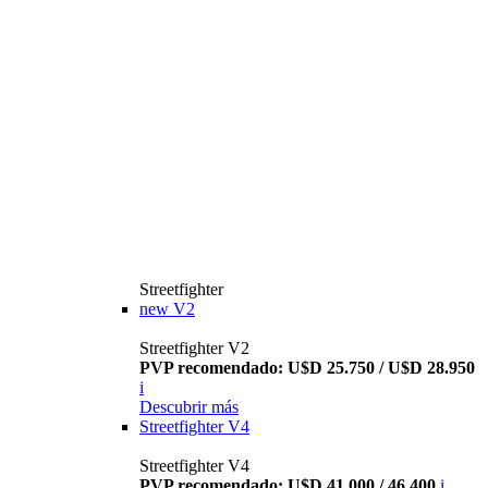
Streetfighter
new
V2
Streetfighter V2
PVP recomendado: U$D 25.750 / U$D 28.950
i
Descubrir más
Streetfighter V4
Streetfighter V4
PVP recomendado: U$D 41.000 / 46.400
i