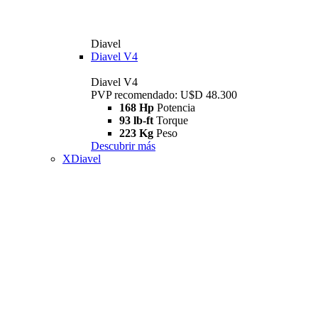
Diavel
Diavel V4
Diavel V4
PVP recomendado: U$D 48.300
168 Hp
Potencia
93 lb-ft
Torque
223 Kg
Peso
Descubrir más
XDiavel