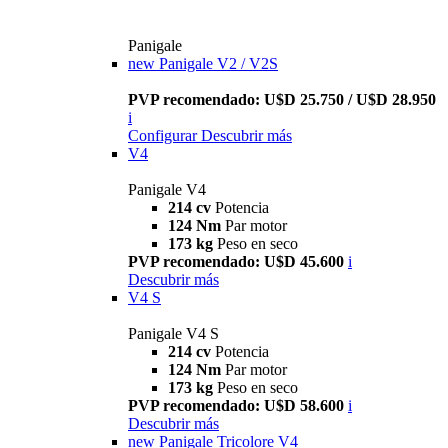
Panigale
new
Panigale V2 / V2S
PVP recomendado: U$D 25.750 / U$D 28.950
i
Configurar
Descubrir más
V4
Panigale V4
214 cv
Potencia
124 Nm
Par motor
173 kg
Peso en seco
PVP recomendado: U$D 45.600
i
Descubrir más
V4 S
Panigale V4 S
214 cv
Potencia
124 Nm
Par motor
173 kg
Peso en seco
PVP recomendado: U$D 58.600
i
Descubrir más
new
Panigale Tricolore V4