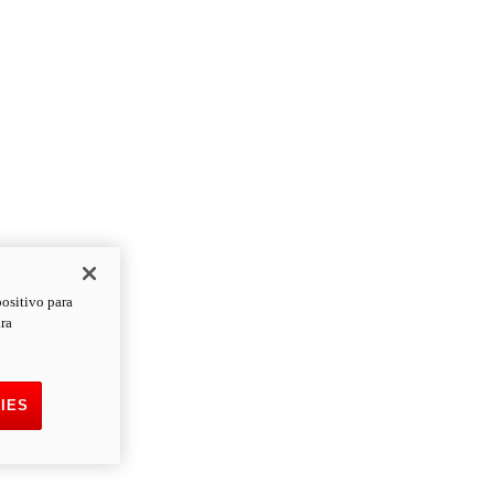
positivo para
ara
IES