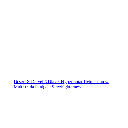
Desert X
Diavel
XDiavel
Hypermotard
Monster
new
Multistrada
Panigale
Streetfighter
new