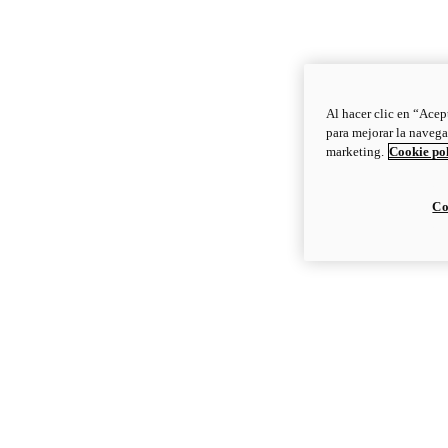
Al hacer clic en “Acep
para mejorar la navega
marketing.
Cookie po
Co