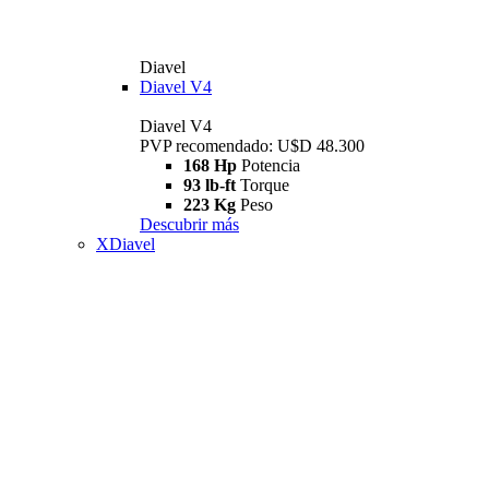
Diavel
Diavel V4
Diavel V4
PVP recomendado: U$D 48.300
168 Hp
Potencia
93 lb-ft
Torque
223 Kg
Peso
Descubrir más
XDiavel