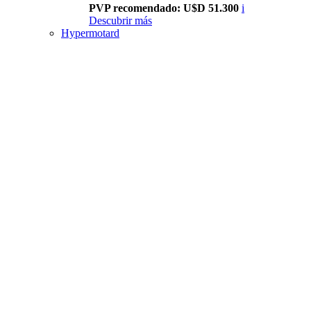
PVP recomendado: U$D 51.300
i
Descubrir más
Hypermotard