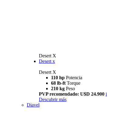
Desert X
Desert x
Desert X
110 hp
Potencia
68 lb-ft
Torque
210 kg
Peso
PVP recomendado: U$D 24.900
i
Descubrir más
Diavel