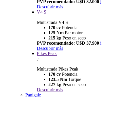
PVP recomendado: U$D 32.000
i
Descubrir más
V4 S
Multistrada V4 S
170 cv
Potencia
125 Nm
Par motor
215 kg
Peso en seco
PVP recomendado: U$D 37.900
i
Descubrir más
Pikes Peak
}
Multistrada Pikes Peak
170 cv
Potencia
123.5 Nm
Torque
227 kg
Peso en seco
Descubrir más
Panigale