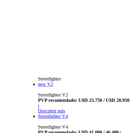
Streetfighter
new
V2
Streetfighter V2
PVP recomendado: U$D 25.750 / U$D 28.950
i
Descubrir más
Streetfighter V4
Streetfighter V4
PVP recomendado: U$D 41.000 / 46.400
i