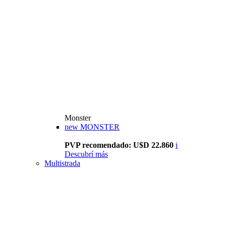
Monster
new
MONSTER
PVP recomendado: U$D 22.860
i
Descubrí más
Multistrada