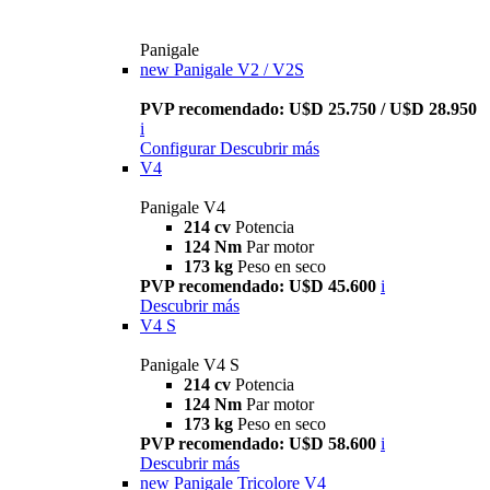
Panigale
new
Panigale V2 / V2S
PVP recomendado: U$D 25.750 / U$D 28.950
i
Configurar
Descubrir más
V4
Panigale V4
214 cv
Potencia
124 Nm
Par motor
173 kg
Peso en seco
PVP recomendado: U$D 45.600
i
Descubrir más
V4 S
Panigale V4 S
214 cv
Potencia
124 Nm
Par motor
173 kg
Peso en seco
PVP recomendado: U$D 58.600
i
Descubrir más
new
Panigale Tricolore V4