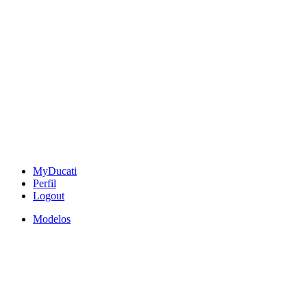
MyDucati
Perfil
Logout
Modelos