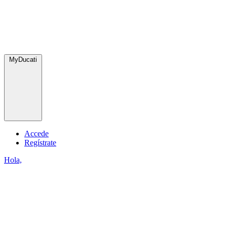
MyDucati
Accede
Regístrate
Hola,