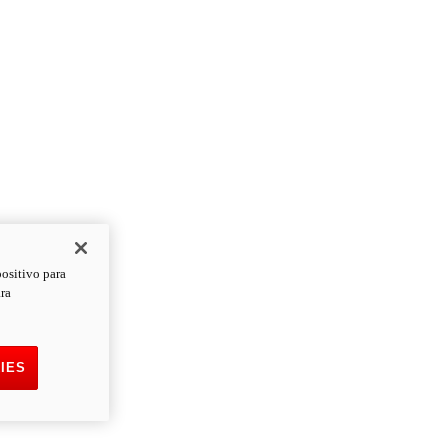
positivo para
ara
IES