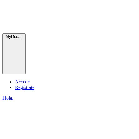
MyDucati
Accede
Regístrate
Hola,