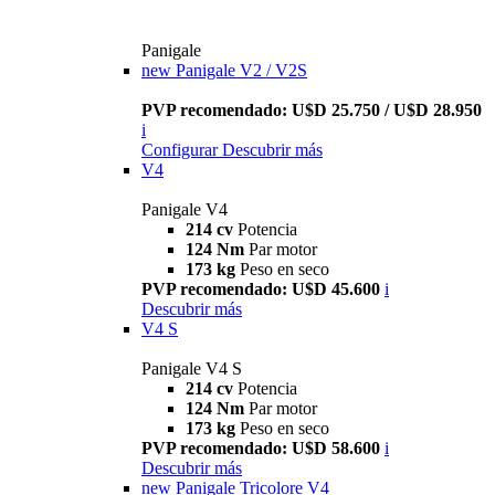
Panigale
new
Panigale V2 / V2S
PVP recomendado: U$D 25.750 / U$D 28.950
i
Configurar
Descubrir más
V4
Panigale V4
214 cv
Potencia
124 Nm
Par motor
173 kg
Peso en seco
PVP recomendado: U$D 45.600
i
Descubrir más
V4 S
Panigale V4 S
214 cv
Potencia
124 Nm
Par motor
173 kg
Peso en seco
PVP recomendado: U$D 58.600
i
Descubrir más
new
Panigale Tricolore V4