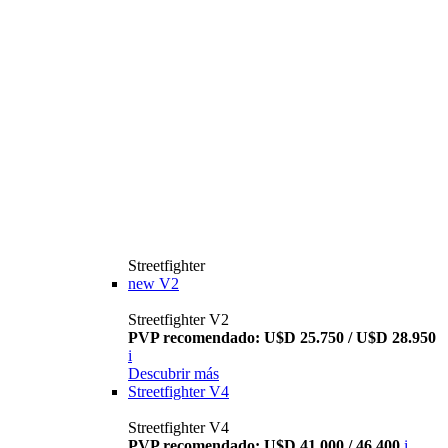
Streetfighter
new
V2
Streetfighter V2
PVP recomendado: U$D 25.750 / U$D 28.950
i
Descubrir más
Streetfighter V4
Streetfighter V4
PVP recomendado: U$D 41.000 / 46.400
i