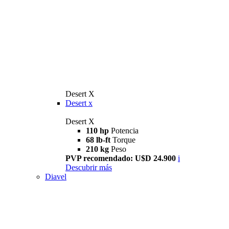
Desert X
Desert x
Desert X
110 hp
Potencia
68 lb-ft
Torque
210 kg
Peso
PVP recomendado: U$D 24.900
i
Descubrir más
Diavel