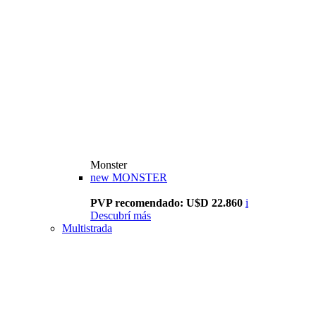
Monster
new
MONSTER
PVP recomendado: U$D 22.860
i
Descubrí más
Multistrada