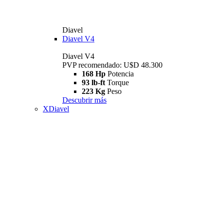
Diavel
Diavel V4
Diavel V4
PVP recomendado: U$D 48.300
168 Hp
Potencia
93 lb-ft
Torque
223 Kg
Peso
Descubrir más
XDiavel