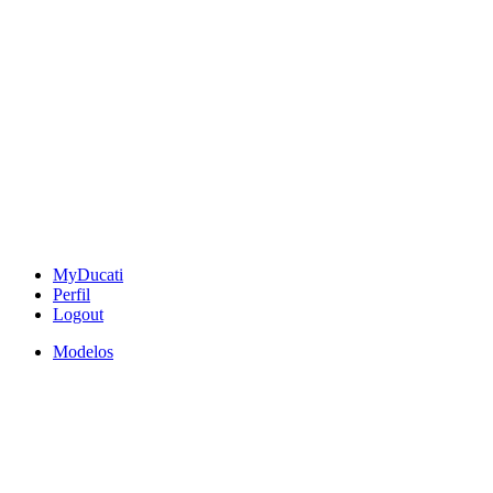
MyDucati
Perfil
Logout
Modelos