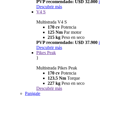
PVP recomendado: U$D 32.000
i
Descubrir más
V4 S
Multistrada V4 S
170 cv
Potencia
125 Nm
Par motor
215 kg
Peso en seco
PVP recomendado: U$D 37.900
i
Descubrir más
Pikes Peak
}
Multistrada Pikes Peak
170 cv
Potencia
123.5 Nm
Torque
227 kg
Peso en seco
Descubrir más
Panigale