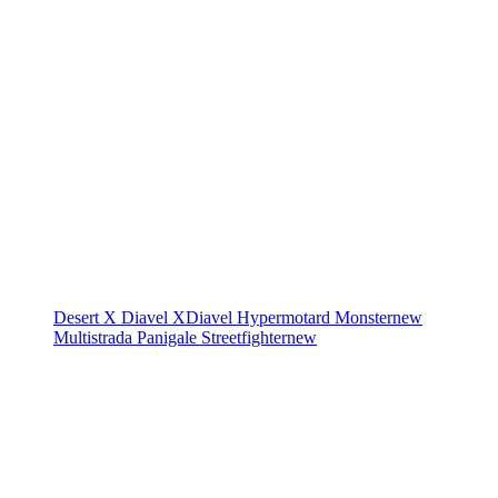
Desert X
Diavel
XDiavel
Hypermotard
Monster
new
Multistrada
Panigale
Streetfighter
new