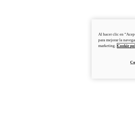
Al hacer clic en “Acep
para mejorar la navega
marketing.
Cookie po
Co