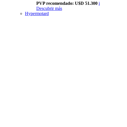
PVP recomendado: U$D 51.300
i
Descubrir más
Hypermotard