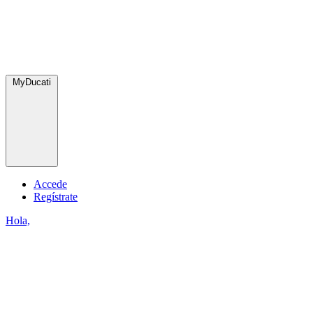
MyDucati
Accede
Regístrate
Hola,