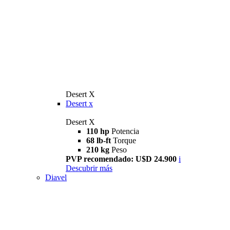
Desert X
Desert x
Desert X
110 hp
Potencia
68 lb-ft
Torque
210 kg
Peso
PVP recomendado: U$D 24.900
i
Descubrir más
Diavel