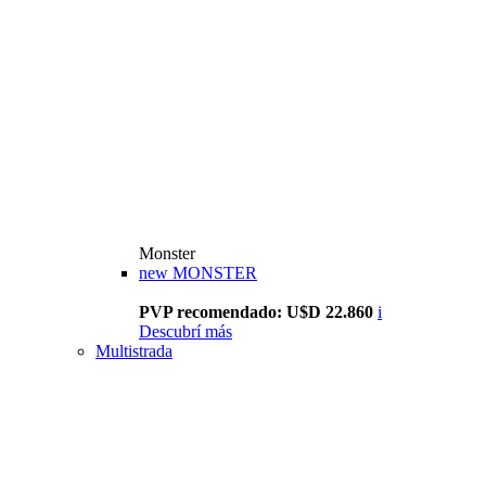
Monster
new
MONSTER
PVP recomendado: U$D 22.860
i
Descubrí más
Multistrada