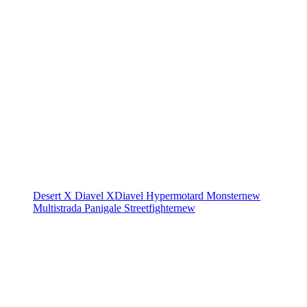
Desert X
Diavel
XDiavel
Hypermotard
Monster
new
Multistrada
Panigale
Streetfighter
new