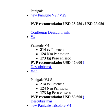
Panigale
new
Panigale V2 / V2S
PVP recomendado: U$D 25.750 / U$D 28.950
i
Configurar
Descubrir más
V4
Panigale V4
214 cv
Potencia
124 Nm
Par motor
173 kg
Peso en seco
PVP recomendado: U$D 45.600
i
Descubrir más
V4 S
Panigale V4 S
214 cv
Potencia
124 Nm
Par motor
173 kg
Peso en seco
PVP recomendado: U$D 58.600
i
Descubrir más
new
Panigale Tricolore V4