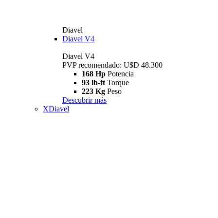
Diavel
Diavel V4
Diavel V4
PVP recomendado: U$D 48.300
168 Hp
Potencia
93 lb-ft
Torque
223 Kg
Peso
Descubrir más
XDiavel