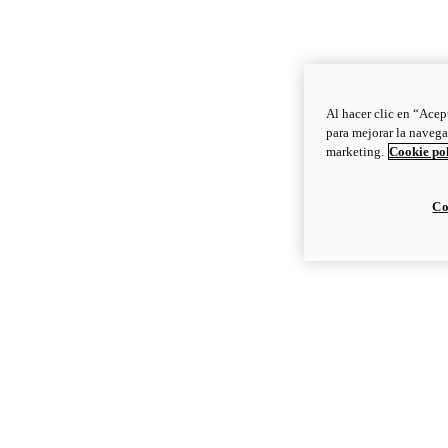
Al hacer clic en “Acep
para mejorar la navega
marketing.
Cookie po
Co