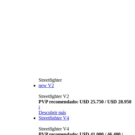
Streetfighter
new
V2
Streetfighter V2
PVP recomendado: U$D 25.750 / U$D 28.950
i
Descubrir más
Streetfighter V4
Streetfighter V4
PVP recomendado: U$D 41.000 / 46.400
i