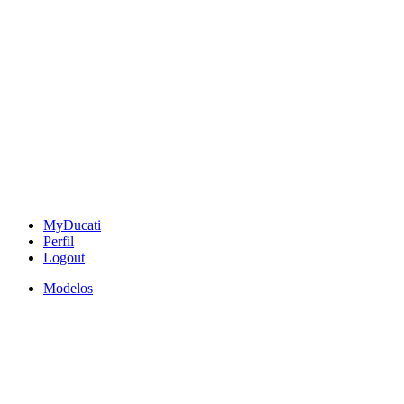
MyDucati
Perfil
Logout
Modelos