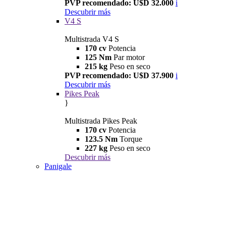
PVP recomendado: U$D 32.000
i
Descubrir más
V4 S
Multistrada V4 S
170 cv
Potencia
125 Nm
Par motor
215 kg
Peso en seco
PVP recomendado: U$D 37.900
i
Descubrir más
Pikes Peak
}
Multistrada Pikes Peak
170 cv
Potencia
123.5 Nm
Torque
227 kg
Peso en seco
Descubrir más
Panigale