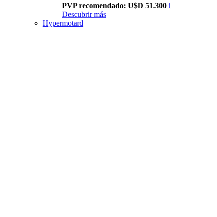
PVP recomendado: U$D 51.300
i
Descubrir más
Hypermotard