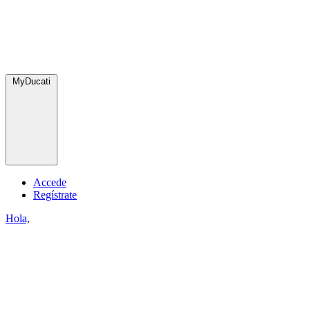
MyDucati
Accede
Regístrate
Hola,