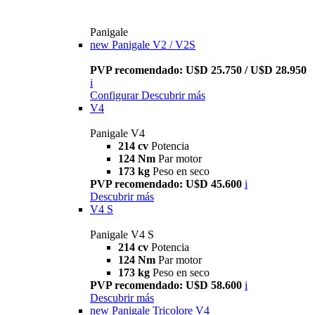
Panigale
new
Panigale V2 / V2S
PVP recomendado: U$D 25.750 / U$D 28.950
i
Configurar
Descubrir más
V4
Panigale V4
214 cv
Potencia
124 Nm
Par motor
173 kg
Peso en seco
PVP recomendado: U$D 45.600
i
Descubrir más
V4 S
Panigale V4 S
214 cv
Potencia
124 Nm
Par motor
173 kg
Peso en seco
PVP recomendado: U$D 58.600
i
Descubrir más
new
Panigale Tricolore V4