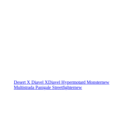
Desert X
Diavel
XDiavel
Hypermotard
Monster
new
Multistrada
Panigale
Streetfighter
new