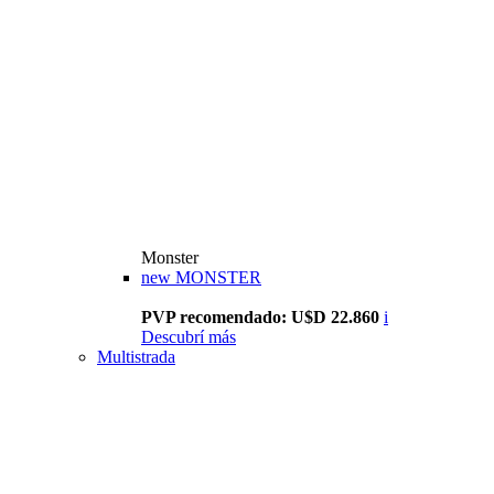
Monster
new
MONSTER
PVP recomendado: U$D 22.860
i
Descubrí más
Multistrada