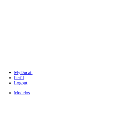
MyDucati
Perfil
Logout
Modelos