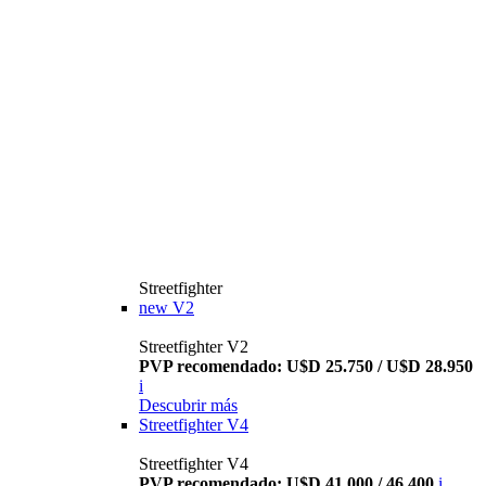
Streetfighter
new
V2
Streetfighter V2
PVP recomendado: U$D 25.750 / U$D 28.950
i
Descubrir más
Streetfighter V4
Streetfighter V4
PVP recomendado: U$D 41.000 / 46.400
i