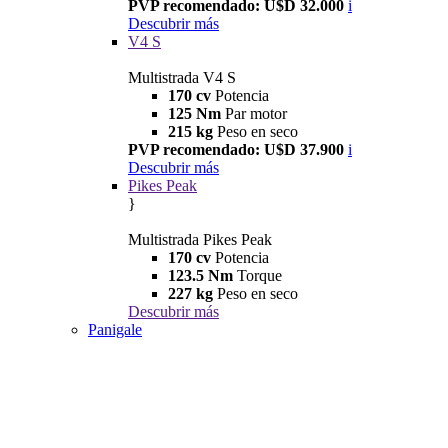
PVP recomendado: U$D 32.000
i
Descubrir más
V4 S
Multistrada V4 S
170 cv
Potencia
125 Nm
Par motor
215 kg
Peso en seco
PVP recomendado: U$D 37.900
i
Descubrir más
Pikes Peak
}
Multistrada Pikes Peak
170 cv
Potencia
123.5 Nm
Torque
227 kg
Peso en seco
Descubrir más
Panigale