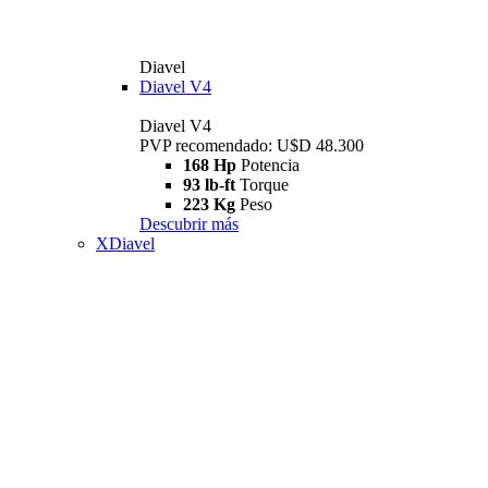
Diavel
Diavel V4
Diavel V4
PVP recomendado: U$D 48.300
168 Hp
Potencia
93 lb-ft
Torque
223 Kg
Peso
Descubrir más
XDiavel