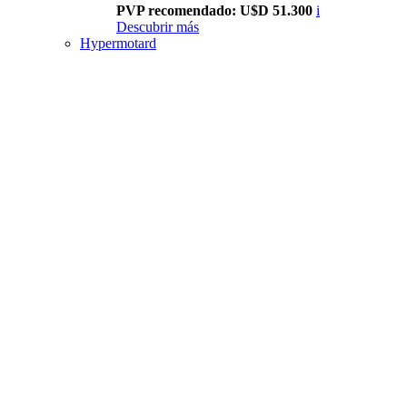
PVP recomendado: U$D 51.300
i
Descubrir más
Hypermotard