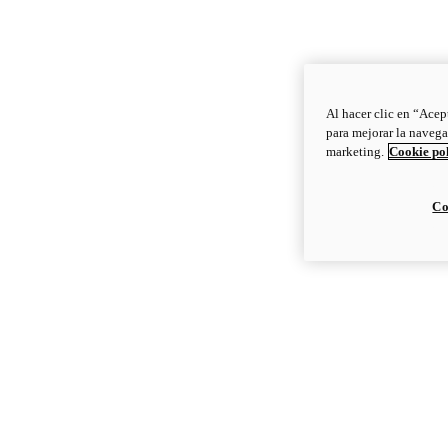
Al hacer clic en “Acep
para mejorar la navega
marketing.
Cookie po
Co