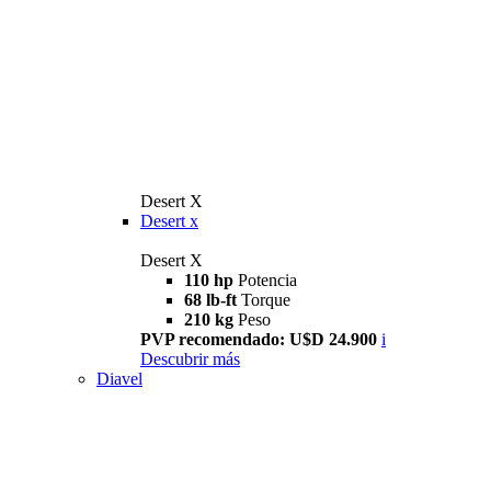
Desert X
Desert x
Desert X
110 hp
Potencia
68 lb-ft
Torque
210 kg
Peso
PVP recomendado: U$D 24.900
i
Descubrir más
Diavel