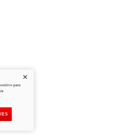
positivo para
ara
IES