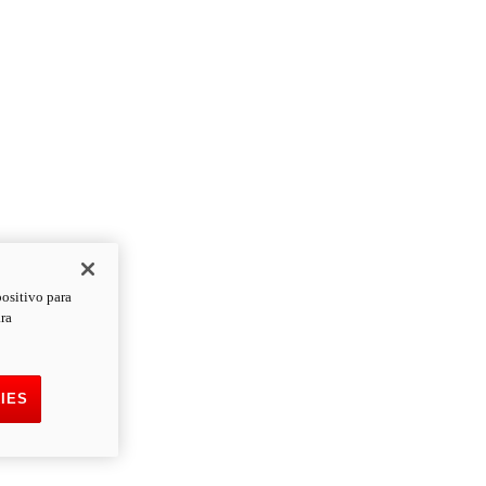
positivo para
ara
IES