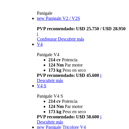
Panigale
new
Panigale V2 / V2S
PVP recomendado: U$D 25.750 / U$D 28.950
i
Configurar
Descubrir más
V4
Panigale V4
214 cv
Potencia
124 Nm
Par motor
173 kg
Peso en seco
PVP recomendado: U$D 45.600
i
Descubrir más
V4 S
Panigale V4 S
214 cv
Potencia
124 Nm
Par motor
173 kg
Peso en seco
PVP recomendado: U$D 58.600
i
Descubrir más
new
Panigale Tricolore V4