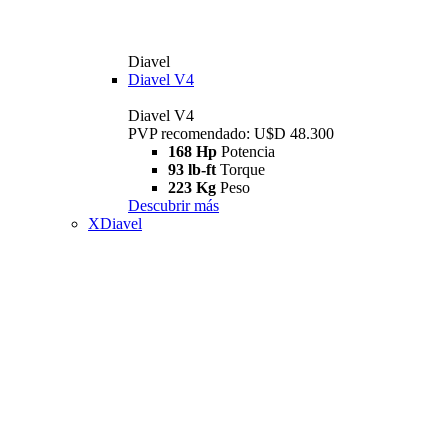
Diavel
Diavel V4
Diavel V4
PVP recomendado: U$D 48.300
168 Hp
Potencia
93 lb-ft
Torque
223 Kg
Peso
Descubrir más
XDiavel