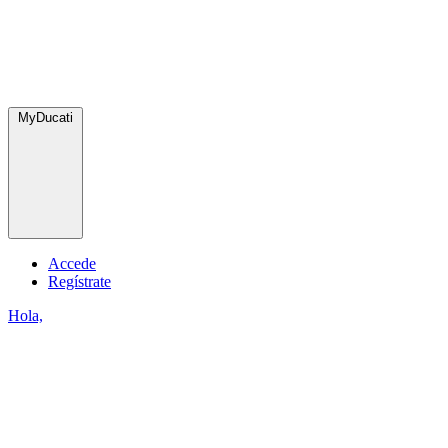
MyDucati
Accede
Regístrate
Hola,