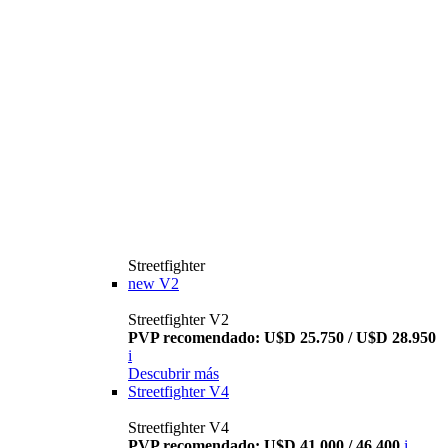
Streetfighter
new
V2
Streetfighter V2
PVP recomendado: U$D 25.750 / U$D 28.950
i
Descubrir más
Streetfighter V4
Streetfighter V4
PVP recomendado: U$D 41.000 / 46.400
i