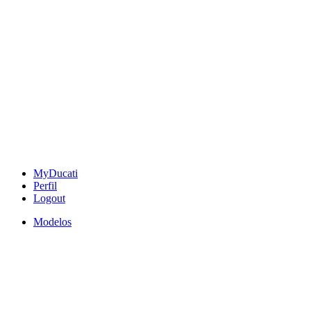
MyDucati
Perfil
Logout
Modelos