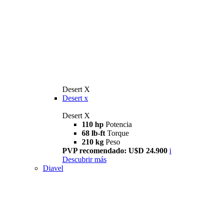
Desert X
Desert x
Desert X
110 hp
Potencia
68 lb-ft
Torque
210 kg
Peso
PVP recomendado: U$D 24.900
i
Descubrir más
Diavel