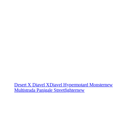
Desert X
Diavel
XDiavel
Hypermotard
Monster
new
Multistrada
Panigale
Streetfighter
new