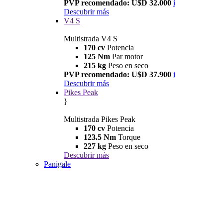
PVP recomendado: U$D 32.000
i
Descubrir más
V4 S
Multistrada V4 S
170 cv
Potencia
125 Nm
Par motor
215 kg
Peso en seco
PVP recomendado: U$D 37.900
i
Descubrir más
Pikes Peak
}
Multistrada Pikes Peak
170 cv
Potencia
123.5 Nm
Torque
227 kg
Peso en seco
Descubrir más
Panigale