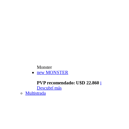
Monster
new
MONSTER
PVP recomendado: U$D 22.860
i
Descubrí más
Multistrada