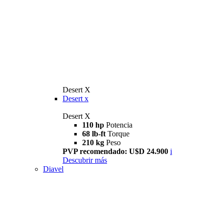
Desert X
Desert x
Desert X
110 hp
Potencia
68 lb-ft
Torque
210 kg
Peso
PVP recomendado: U$D 24.900
i
Descubrir más
Diavel