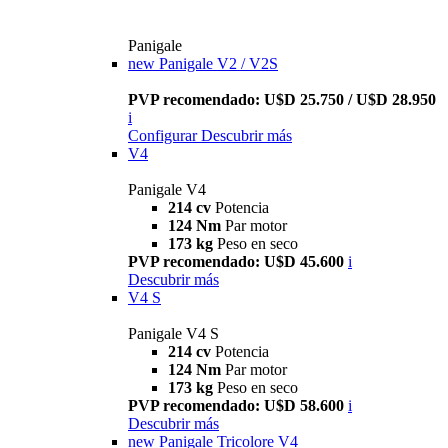
Panigale
new
Panigale V2 / V2S
PVP recomendado: U$D 25.750 / U$D 28.950
i
Configurar
Descubrir más
V4
Panigale V4
214 cv
Potencia
124 Nm
Par motor
173 kg
Peso en seco
PVP recomendado: U$D 45.600
i
Descubrir más
V4 S
Panigale V4 S
214 cv
Potencia
124 Nm
Par motor
173 kg
Peso en seco
PVP recomendado: U$D 58.600
i
Descubrir más
new
Panigale Tricolore V4