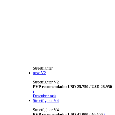
Streetfighter
new
V2
Streetfighter V2
PVP recomendado: U$D 25.750 / U$D 28.950
i
Descubrir más
Streetfighter V4
Streetfighter V4
PVP recomendado: U$D 41.000 / 46.400
i