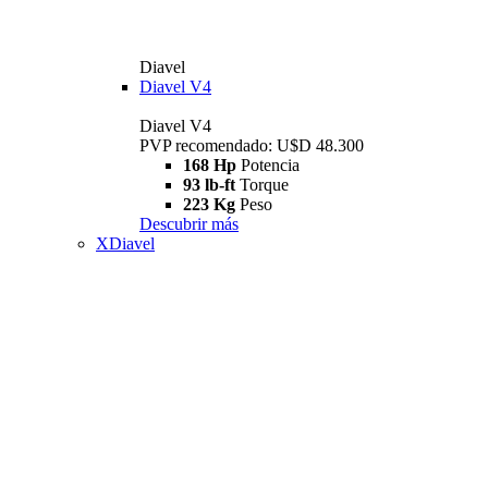
Diavel
Diavel V4
Diavel V4
PVP recomendado: U$D 48.300
168 Hp
Potencia
93 lb-ft
Torque
223 Kg
Peso
Descubrir más
XDiavel