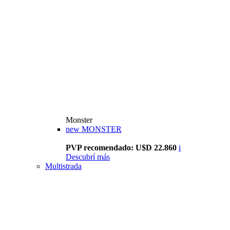
Monster
new
MONSTER
PVP recomendado: U$D 22.860
i
Descubrí más
Multistrada