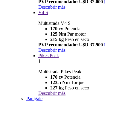
PVP recomendado: U$D 32.000
i
Descubrir más
V4 S
Multistrada V4 S
170 cv
Potencia
125 Nm
Par motor
215 kg
Peso en seco
PVP recomendado: U$D 37.900
i
Descubrir más
Pikes Peak
}
Multistrada Pikes Peak
170 cv
Potencia
123.5 Nm
Torque
227 kg
Peso en seco
Descubrir más
Panigale