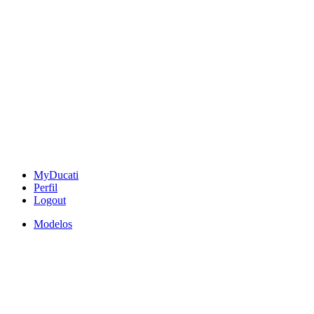
MyDucati
Perfil
Logout
Modelos