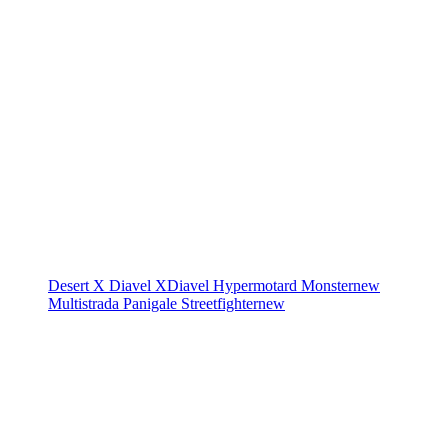
Desert X
Diavel
XDiavel
Hypermotard
Monster
new
Multistrada
Panigale
Streetfighter
new