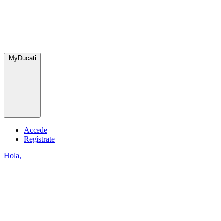
MyDucati
Accede
Regístrate
Hola,