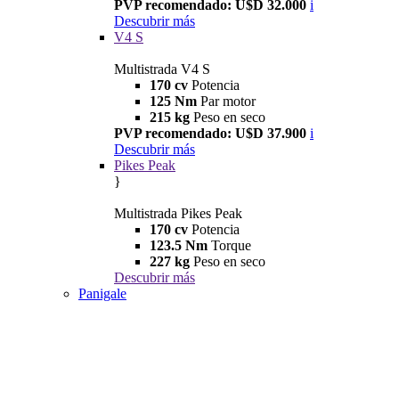
PVP recomendado: U$D 32.000
i
Descubrir más
V4 S
Multistrada V4 S
170 cv
Potencia
125 Nm
Par motor
215 kg
Peso en seco
PVP recomendado: U$D 37.900
i
Descubrir más
Pikes Peak
}
Multistrada Pikes Peak
170 cv
Potencia
123.5 Nm
Torque
227 kg
Peso en seco
Descubrir más
Panigale