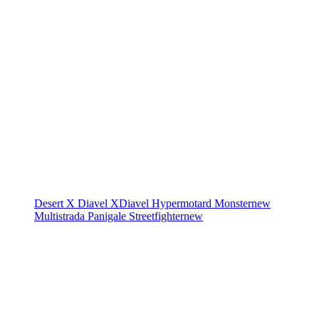
Desert X
Diavel
XDiavel
Hypermotard
Monster
new
Multistrada
Panigale
Streetfighter
new