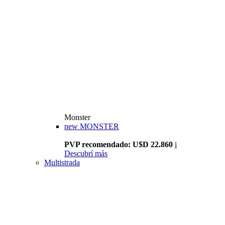
Monster
new
MONSTER
PVP recomendado: U$D 22.860
i
Descubrí más
Multistrada