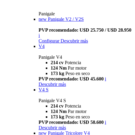
Panigale
new
Panigale V2 / V2S
PVP recomendado: U$D 25.750 / U$D 28.950
i
Configurar
Descubrir más
V4
Panigale V4
214 cv
Potencia
124 Nm
Par motor
173 kg
Peso en seco
PVP recomendado: U$D 45.600
i
Descubrir más
V4 S
Panigale V4 S
214 cv
Potencia
124 Nm
Par motor
173 kg
Peso en seco
PVP recomendado: U$D 58.600
i
Descubrir más
new
Panigale Tricolore V4