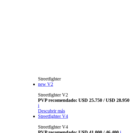
Streetfighter
new
V2
Streetfighter V2
PVP recomendado: U$D 25.750 / U$D 28.950
i
Descubrir más
Streetfighter V4
Streetfighter V4
PVP recomendado: U$D 41.000 / 46.400
i