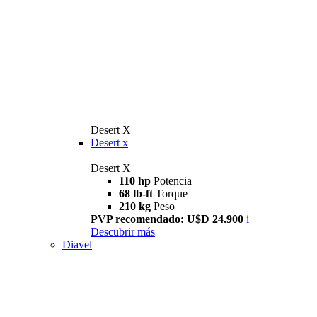
Desert X
Desert x
Desert X
110 hp
Potencia
68 lb-ft
Torque
210 kg
Peso
PVP recomendado: U$D 24.900
i
Descubrir más
Diavel