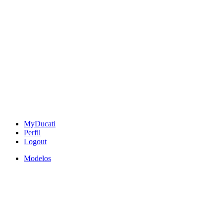
MyDucati
Perfil
Logout
Modelos