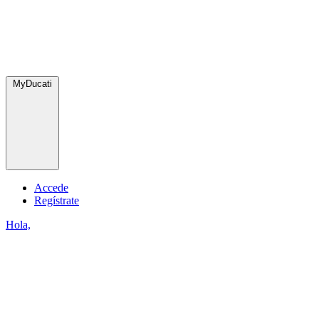
MyDucati
Accede
Regístrate
Hola,