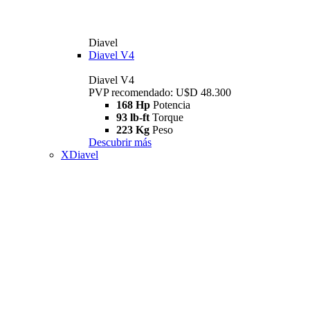
Diavel
Diavel V4
Diavel V4
PVP recomendado: U$D 48.300
168 Hp
Potencia
93 lb-ft
Torque
223 Kg
Peso
Descubrir más
XDiavel