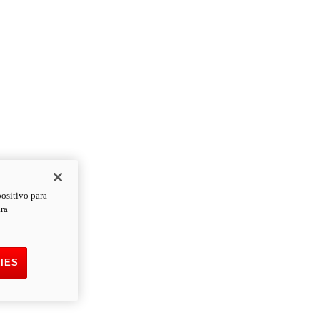
positivo para
ara
IES