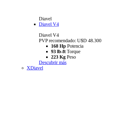
Diavel
Diavel V4
Diavel V4
PVP recomendado: U$D 48.300
168 Hp
Potencia
93 lb-ft
Torque
223 Kg
Peso
Descubrir más
XDiavel