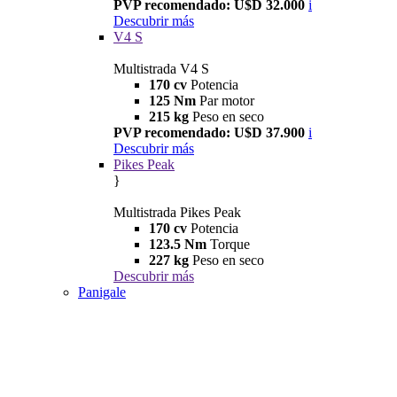
PVP recomendado: U$D 32.000
i
Descubrir más
V4 S
Multistrada V4 S
170 cv
Potencia
125 Nm
Par motor
215 kg
Peso en seco
PVP recomendado: U$D 37.900
i
Descubrir más
Pikes Peak
}
Multistrada Pikes Peak
170 cv
Potencia
123.5 Nm
Torque
227 kg
Peso en seco
Descubrir más
Panigale