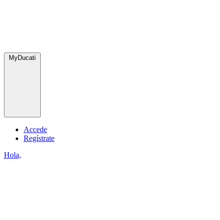
MyDucati
Accede
Regístrate
Hola,