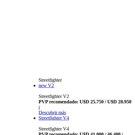
Streetfighter
new
V2
Streetfighter V2
PVP recomendado: U$D 25.750 / U$D 28.950
i
Descubrir más
Streetfighter V4
Streetfighter V4
PVP recomendado: U$D 41.000 / 46.400
i