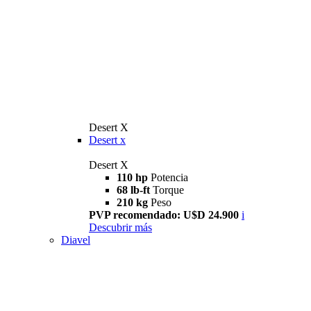
Desert X
Desert x
Desert X
110 hp
Potencia
68 lb-ft
Torque
210 kg
Peso
PVP recomendado: U$D 24.900
i
Descubrir más
Diavel