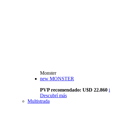
Monster
new
MONSTER
PVP recomendado: U$D 22.860
i
Descubrí más
Multistrada