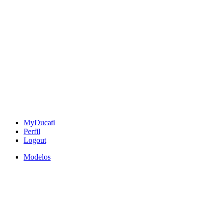
MyDucati
Perfil
Logout
Modelos