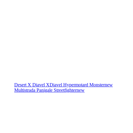
Desert X
Diavel
XDiavel
Hypermotard
Monster
new
Multistrada
Panigale
Streetfighter
new