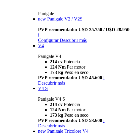
Panigale
new
Panigale V2 / V2S
PVP recomendado: U$D 25.750 / U$D 28.950
i
Configurar
Descubrir más
V4
Panigale V4
214 cv
Potencia
124 Nm
Par motor
173 kg
Peso en seco
PVP recomendado: U$D 45.600
i
Descubrir más
V4 S
Panigale V4 S
214 cv
Potencia
124 Nm
Par motor
173 kg
Peso en seco
PVP recomendado: U$D 58.600
i
Descubrir más
new
Panigale Tricolore V4