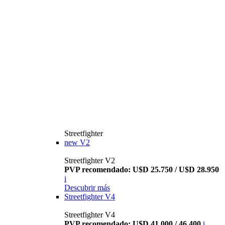
Streetfighter
new
V2
Streetfighter V2
PVP recomendado: U$D 25.750 / U$D 28.950
i
Descubrir más
Streetfighter V4
Streetfighter V4
PVP recomendado: U$D 41.000 / 46.400
i