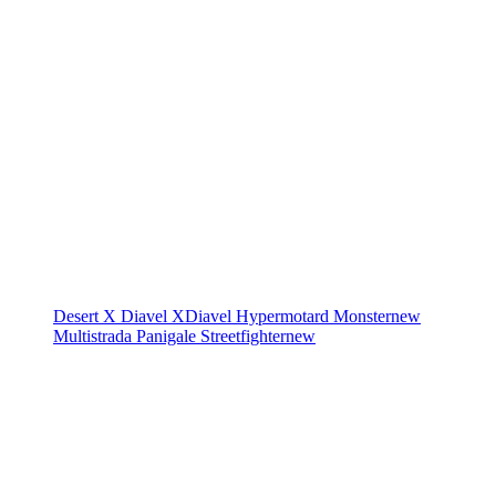
Desert X
Diavel
XDiavel
Hypermotard
Monster
new
Multistrada
Panigale
Streetfighter
new