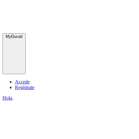
MyDucati
Accede
Regístrate
Hola,