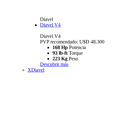
Diavel
Diavel V4
Diavel V4
PVP recomendado: U$D 48.300
168 Hp
Potencia
93 lb-ft
Torque
223 Kg
Peso
Descubrir más
XDiavel