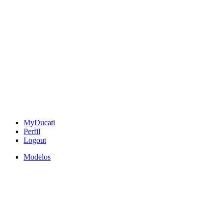
MyDucati
Perfil
Logout
Modelos