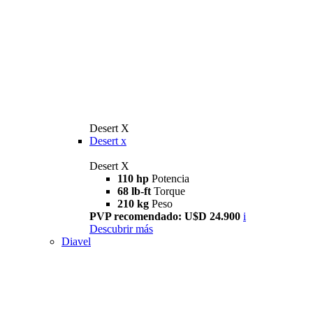
Desert X
Desert x
Desert X
110 hp
Potencia
68 lb-ft
Torque
210 kg
Peso
PVP recomendado: U$D 24.900
i
Descubrir más
Diavel