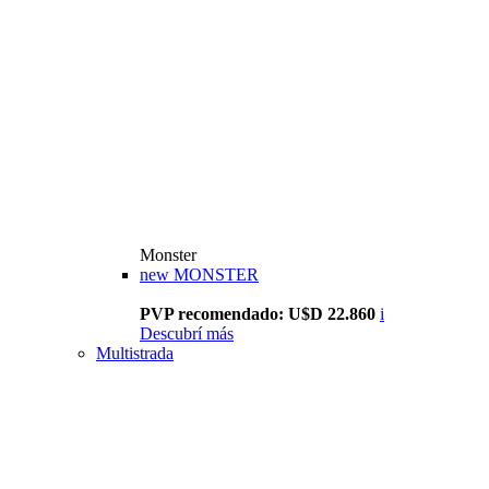
Monster
new
MONSTER
PVP recomendado: U$D 22.860
i
Descubrí más
Multistrada