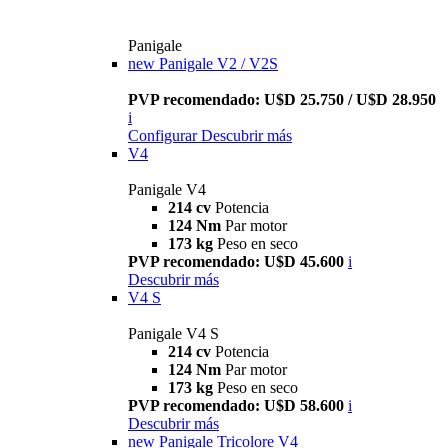
Panigale
new
Panigale V2 / V2S
PVP recomendado: U$D 25.750 / U$D 28.950
i
Configurar
Descubrir más
V4
Panigale V4
214 cv
Potencia
124 Nm
Par motor
173 kg
Peso en seco
PVP recomendado: U$D 45.600
i
Descubrir más
V4 S
Panigale V4 S
214 cv
Potencia
124 Nm
Par motor
173 kg
Peso en seco
PVP recomendado: U$D 58.600
i
Descubrir más
new
Panigale Tricolore V4