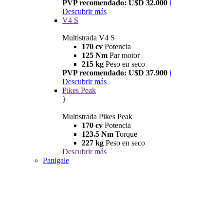
PVP recomendado: U$D 32.000
i
Descubrir más
V4 S
Multistrada V4 S
170 cv
Potencia
125 Nm
Par motor
215 kg
Peso en seco
PVP recomendado: U$D 37.900
i
Descubrir más
Pikes Peak
}
Multistrada Pikes Peak
170 cv
Potencia
123.5 Nm
Torque
227 kg
Peso en seco
Descubrir más
Panigale