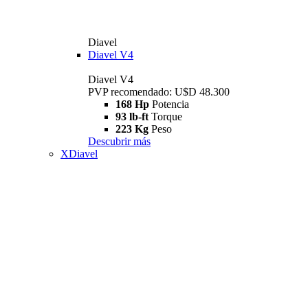
Diavel
Diavel V4
Diavel V4
PVP recomendado: U$D 48.300
168 Hp
Potencia
93 lb-ft
Torque
223 Kg
Peso
Descubrir más
XDiavel