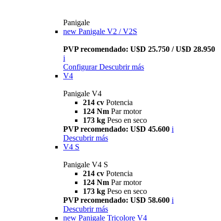
Panigale
new
Panigale V2 / V2S
PVP recomendado: U$D 25.750 / U$D 28.950
i
Configurar
Descubrir más
V4
Panigale V4
214 cv
Potencia
124 Nm
Par motor
173 kg
Peso en seco
PVP recomendado: U$D 45.600
i
Descubrir más
V4 S
Panigale V4 S
214 cv
Potencia
124 Nm
Par motor
173 kg
Peso en seco
PVP recomendado: U$D 58.600
i
Descubrir más
new
Panigale Tricolore V4