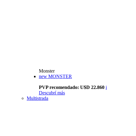
Monster
new
MONSTER
PVP recomendado: U$D 22.860
i
Descubrí más
Multistrada