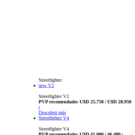
Streetfighter
new
V2
Streetfighter V2
PVP recomendado: U$D 25.750 / U$D 28.950
i
Descubrir más
Streetfighter V4
Streetfighter V4
PVP recomendado: U$D 41.000 / 46.400
i