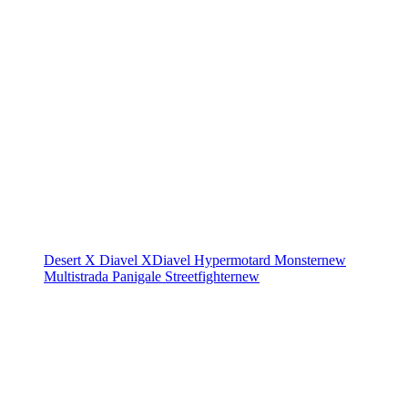
Desert X
Diavel
XDiavel
Hypermotard
Monster
new
Multistrada
Panigale
Streetfighter
new