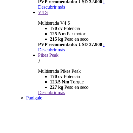
PVP recomendado: U$D 32.000
i
Descubrir más
V4 S
Multistrada V4 S
170 cv
Potencia
125 Nm
Par motor
215 kg
Peso en seco
PVP recomendado: U$D 37.900
i
Descubrir más
Pikes Peak
}
Multistrada Pikes Peak
170 cv
Potencia
123.5 Nm
Torque
227 kg
Peso en seco
Descubrir más
Panigale