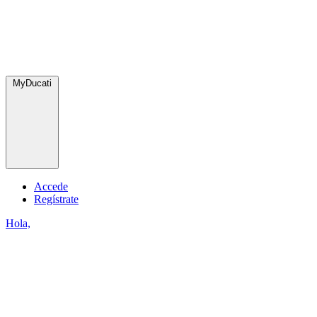
MyDucati
Accede
Regístrate
Hola,