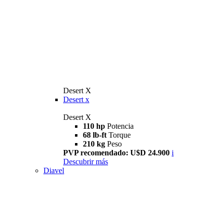
Desert X
Desert x
Desert X
110 hp
Potencia
68 lb-ft
Torque
210 kg
Peso
PVP recomendado: U$D 24.900
i
Descubrir más
Diavel