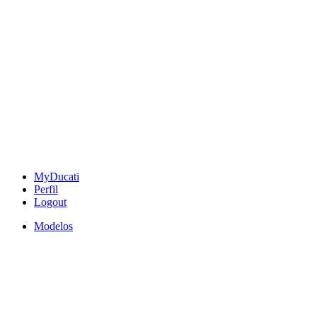
MyDucati
Perfil
Logout
Modelos