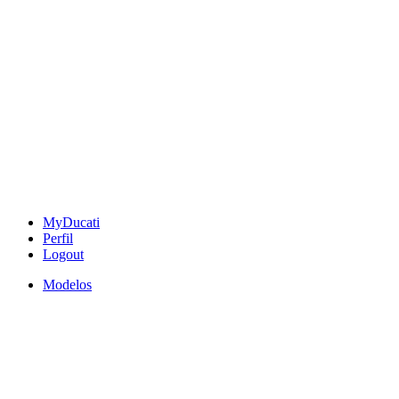
MyDucati
Perfil
Logout
Modelos