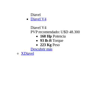
Diavel
Diavel V4
Diavel V4
PVP recomendado: U$D 48.300
168 Hp
Potencia
93 lb-ft
Torque
223 Kg
Peso
Descubrir más
XDiavel