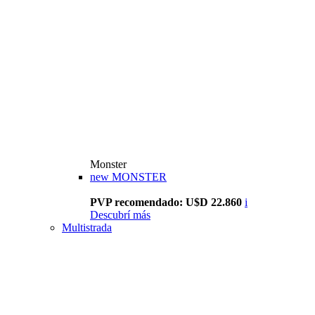
Monster
new
MONSTER
PVP recomendado: U$D 22.860
i
Descubrí más
Multistrada