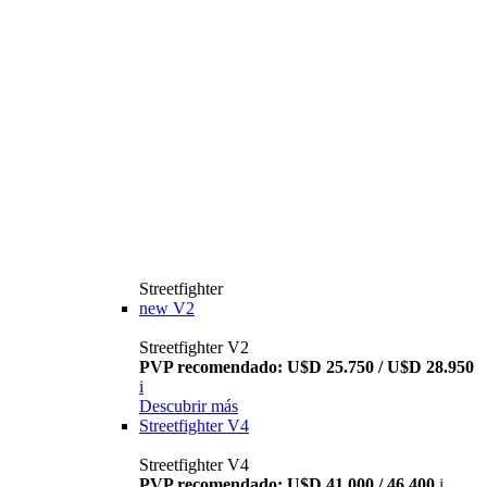
Streetfighter
new
V2
Streetfighter V2
PVP recomendado: U$D 25.750 / U$D 28.950
i
Descubrir más
Streetfighter V4
Streetfighter V4
PVP recomendado: U$D 41.000 / 46.400
i