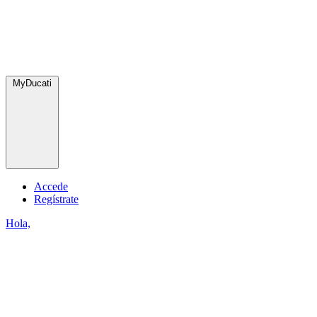
MyDucati
Accede
Regístrate
Hola,