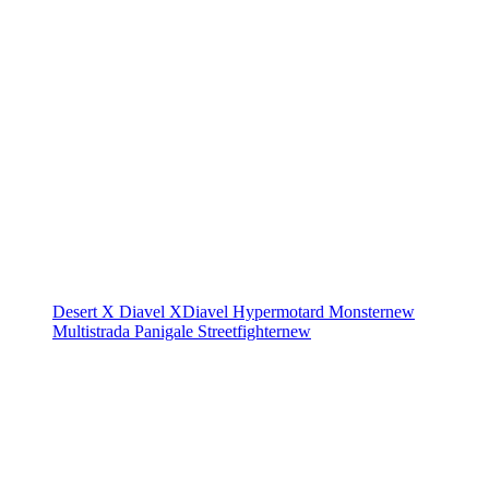
Desert X
Diavel
XDiavel
Hypermotard
Monster
new
Multistrada
Panigale
Streetfighter
new