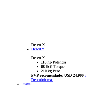
Desert X
Desert x
Desert X
110 hp
Potencia
68 lb-ft
Torque
210 kg
Peso
PVP recomendado: U$D 24.900
i
Descubrir más
Diavel