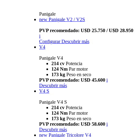
Panigale
new
Panigale V2 / V2S
PVP recomendado: U$D 25.750 / U$D 28.950
i
Configurar
Descubrir más
V4
Panigale V4
214 cv
Potencia
124 Nm
Par motor
173 kg
Peso en seco
PVP recomendado: U$D 45.600
i
Descubrir más
V4 S
Panigale V4 S
214 cv
Potencia
124 Nm
Par motor
173 kg
Peso en seco
PVP recomendado: U$D 58.600
i
Descubrir más
new
Panigale Tricolore V4