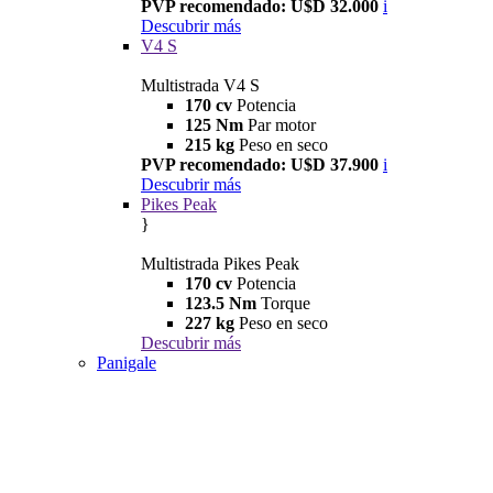
PVP recomendado: U$D 32.000
i
Descubrir más
V4 S
Multistrada V4 S
170 cv
Potencia
125 Nm
Par motor
215 kg
Peso en seco
PVP recomendado: U$D 37.900
i
Descubrir más
Pikes Peak
}
Multistrada Pikes Peak
170 cv
Potencia
123.5 Nm
Torque
227 kg
Peso en seco
Descubrir más
Panigale