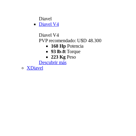
Diavel
Diavel V4
Diavel V4
PVP recomendado: U$D 48.300
168 Hp
Potencia
93 lb-ft
Torque
223 Kg
Peso
Descubrir más
XDiavel