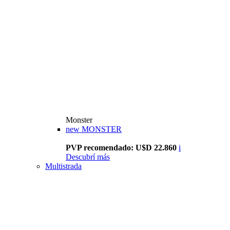
Monster
new
MONSTER
PVP recomendado: U$D 22.860
i
Descubrí más
Multistrada