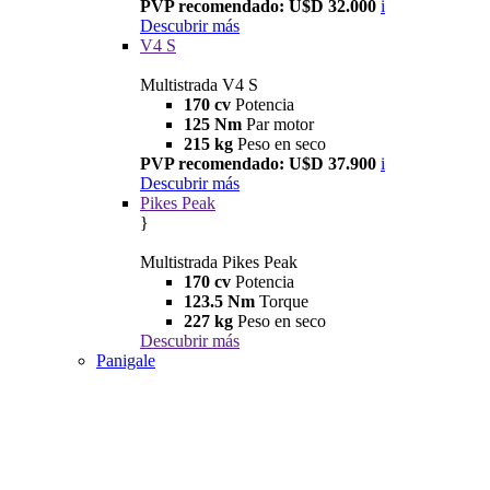
PVP recomendado: U$D 32.000
i
Descubrir más
V4 S
Multistrada V4 S
170 cv
Potencia
125 Nm
Par motor
215 kg
Peso en seco
PVP recomendado: U$D 37.900
i
Descubrir más
Pikes Peak
}
Multistrada Pikes Peak
170 cv
Potencia
123.5 Nm
Torque
227 kg
Peso en seco
Descubrir más
Panigale