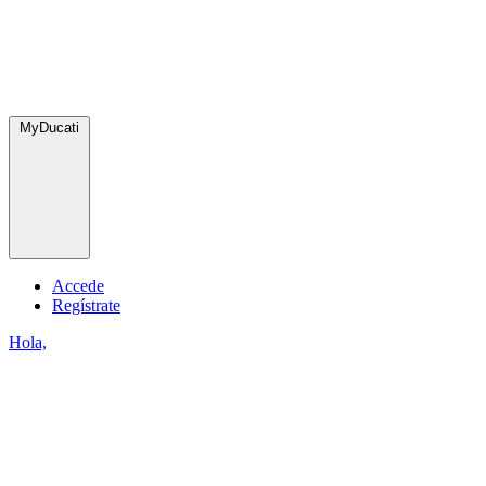
MyDucati
Accede
Regístrate
Hola,