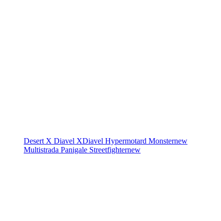
Desert X
Diavel
XDiavel
Hypermotard
Monster
new
Multistrada
Panigale
Streetfighter
new