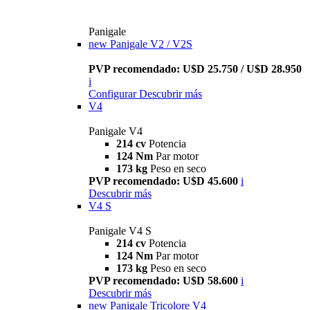
Panigale
new
Panigale V2 / V2S
PVP recomendado: U$D 25.750 / U$D 28.950
i
Configurar
Descubrir más
V4
Panigale V4
214 cv
Potencia
124 Nm
Par motor
173 kg
Peso en seco
PVP recomendado: U$D 45.600
i
Descubrir más
V4 S
Panigale V4 S
214 cv
Potencia
124 Nm
Par motor
173 kg
Peso en seco
PVP recomendado: U$D 58.600
i
Descubrir más
new
Panigale Tricolore V4