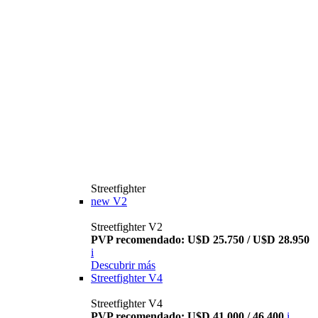
Streetfighter
new
V2
Streetfighter V2
PVP recomendado: U$D 25.750 / U$D 28.950
i
Descubrir más
Streetfighter V4
Streetfighter V4
PVP recomendado: U$D 41.000 / 46.400
i