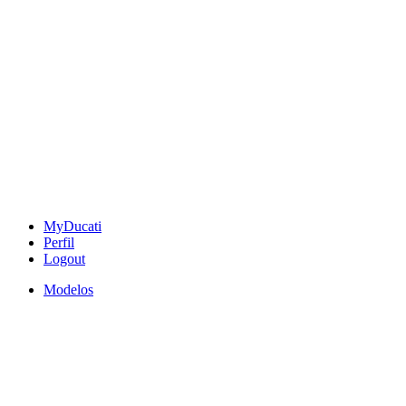
MyDucati
Perfil
Logout
Modelos