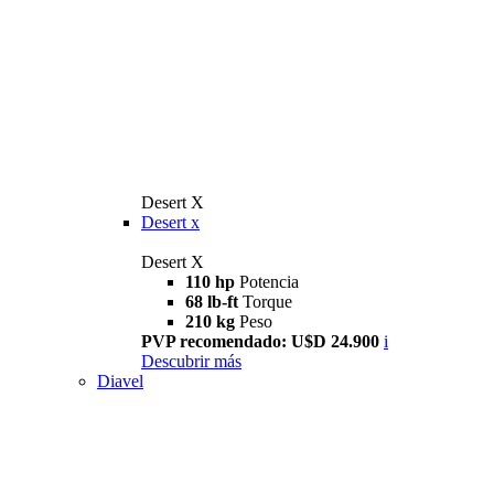
Desert X
Desert x
Desert X
110 hp
Potencia
68 lb-ft
Torque
210 kg
Peso
PVP recomendado: U$D 24.900
i
Descubrir más
Diavel