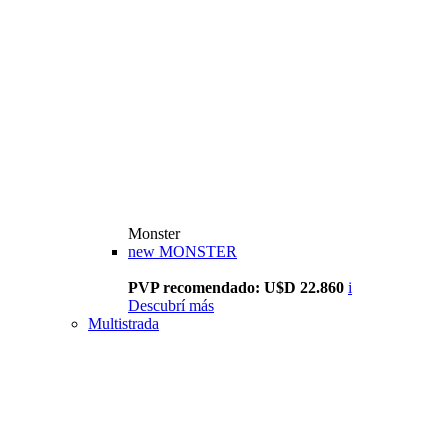
Monster
new
MONSTER
PVP recomendado: U$D 22.860
i
Descubrí más
Multistrada