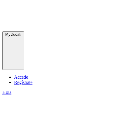
MyDucati
Accede
Regístrate
Hola,