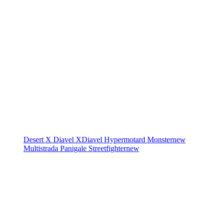
Desert X
Diavel
XDiavel
Hypermotard
Monster
new
Multistrada
Panigale
Streetfighter
new