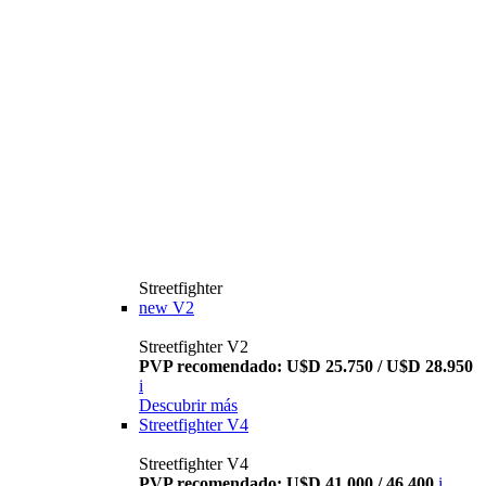
Streetfighter
new
V2
Streetfighter V2
PVP recomendado: U$D 25.750 / U$D 28.950
i
Descubrir más
Streetfighter V4
Streetfighter V4
PVP recomendado: U$D 41.000 / 46.400
i