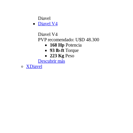
Diavel
Diavel V4
Diavel V4
PVP recomendado: U$D 48.300
168 Hp
Potencia
93 lb-ft
Torque
223 Kg
Peso
Descubrir más
XDiavel