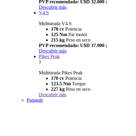
PVP recomendado: U$D 32.000
i
Descubrir más
V4 S
Multistrada V4 S
170 cv
Potencia
125 Nm
Par motor
215 kg
Peso en seco
PVP recomendado: U$D 37.900
i
Descubrir más
Pikes Peak
}
Multistrada Pikes Peak
170 cv
Potencia
123.5 Nm
Torque
227 kg
Peso en seco
Descubrir más
Panigale