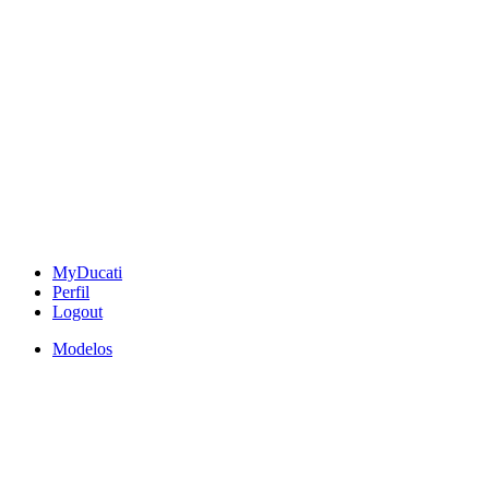
MyDucati
Perfil
Logout
Modelos