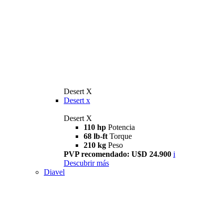
Desert X
Desert x
Desert X
110 hp
Potencia
68 lb-ft
Torque
210 kg
Peso
PVP recomendado: U$D 24.900
i
Descubrir más
Diavel