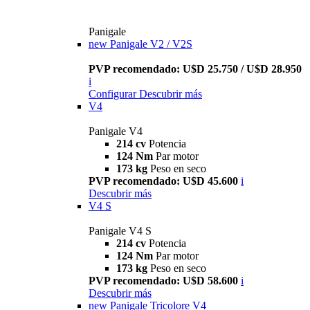
Panigale
new
Panigale V2 / V2S
PVP recomendado: U$D 25.750 / U$D 28.950
i
Configurar
Descubrir más
V4
Panigale V4
214 cv
Potencia
124 Nm
Par motor
173 kg
Peso en seco
PVP recomendado: U$D 45.600
i
Descubrir más
V4 S
Panigale V4 S
214 cv
Potencia
124 Nm
Par motor
173 kg
Peso en seco
PVP recomendado: U$D 58.600
i
Descubrir más
new
Panigale Tricolore V4