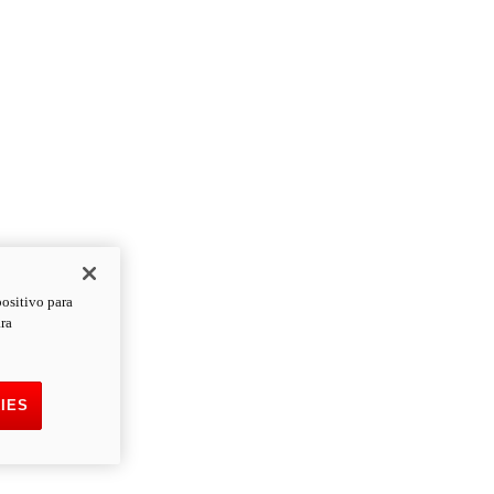
positivo para
ara
IES