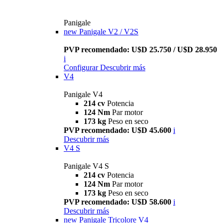
Panigale
new
Panigale V2 / V2S
PVP recomendado: U$D 25.750 / U$D 28.950
i
Configurar
Descubrir más
V4
Panigale V4
214 cv
Potencia
124 Nm
Par motor
173 kg
Peso en seco
PVP recomendado: U$D 45.600
i
Descubrir más
V4 S
Panigale V4 S
214 cv
Potencia
124 Nm
Par motor
173 kg
Peso en seco
PVP recomendado: U$D 58.600
i
Descubrir más
new
Panigale Tricolore V4