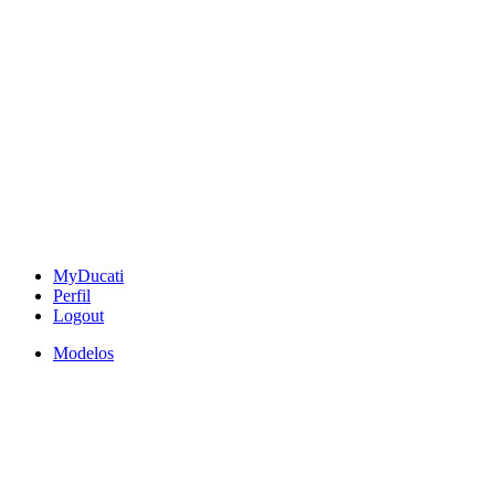
MyDucati
Perfil
Logout
Modelos