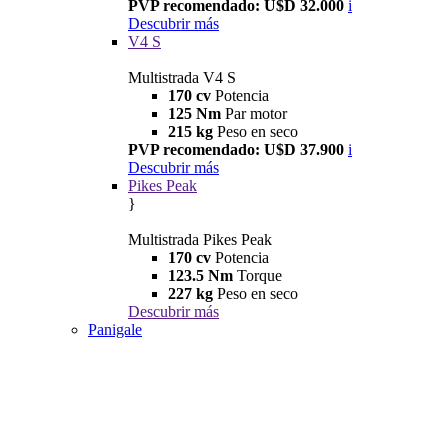
PVP recomendado: U$D 32.000
i
Descubrir más
V4 S
Multistrada V4 S
170 cv
Potencia
125 Nm
Par motor
215 kg
Peso en seco
PVP recomendado: U$D 37.900
i
Descubrir más
Pikes Peak
}
Multistrada Pikes Peak
170 cv
Potencia
123.5 Nm
Torque
227 kg
Peso en seco
Descubrir más
Panigale