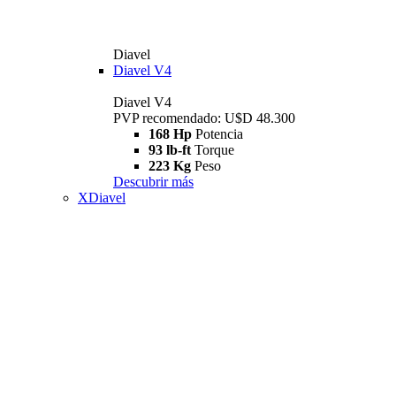
Diavel
Diavel V4
Diavel V4
PVP recomendado: U$D 48.300
168 Hp
Potencia
93 lb-ft
Torque
223 Kg
Peso
Descubrir más
XDiavel