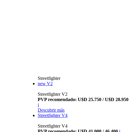
Streetfighter
new
V2
Streetfighter V2
PVP recomendado: U$D 25.750 / U$D 28.950
i
Descubrir más
Streetfighter V4
Streetfighter V4
PVP recomendado: U$D 41.000 / 46.400
i