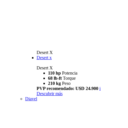
Desert X
Desert x
Desert X
110 hp
Potencia
68 lb-ft
Torque
210 kg
Peso
PVP recomendado: U$D 24.900
i
Descubrir más
Diavel