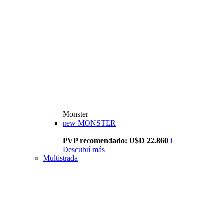
Monster
new
MONSTER
PVP recomendado: U$D 22.860
i
Descubrí más
Multistrada