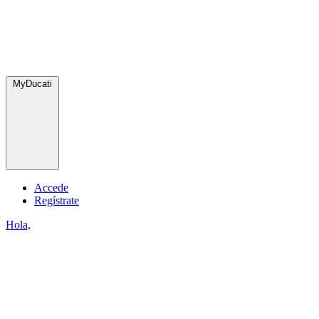
MyDucati
Accede
Regístrate
Hola,