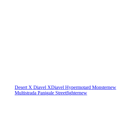
Desert X
Diavel
XDiavel
Hypermotard
Monster
new
Multistrada
Panigale
Streetfighter
new