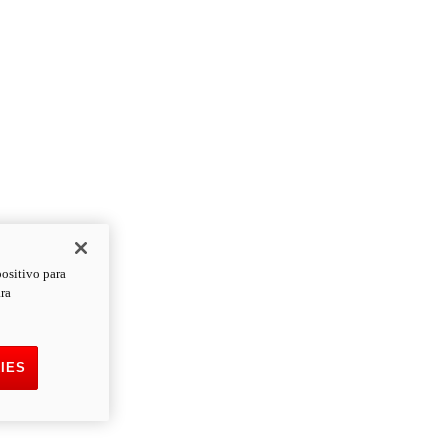
positivo para
ara
IES