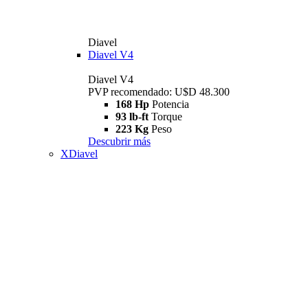
Diavel
Diavel V4
Diavel V4
PVP recomendado: U$D 48.300
168 Hp
Potencia
93 lb-ft
Torque
223 Kg
Peso
Descubrir más
XDiavel