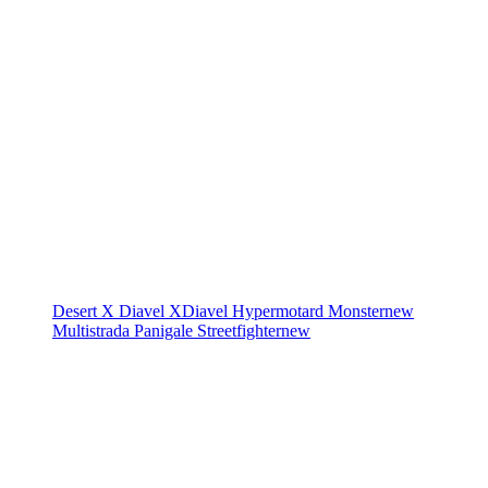
Desert X
Diavel
XDiavel
Hypermotard
Monster
new
Multistrada
Panigale
Streetfighter
new