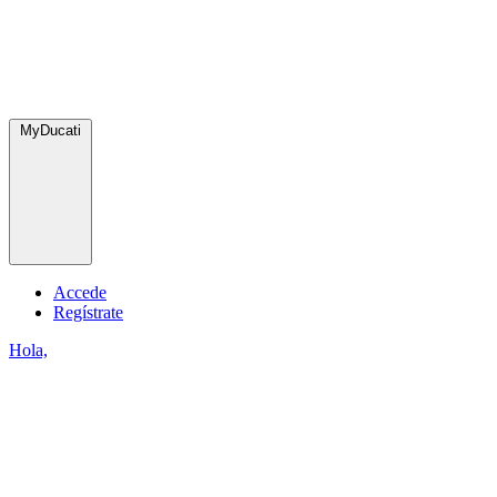
MyDucati
Accede
Regístrate
Hola,