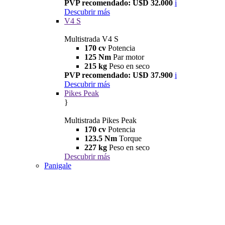
PVP recomendado: U$D 32.000
i
Descubrir más
V4 S
Multistrada V4 S
170 cv
Potencia
125 Nm
Par motor
215 kg
Peso en seco
PVP recomendado: U$D 37.900
i
Descubrir más
Pikes Peak
}
Multistrada Pikes Peak
170 cv
Potencia
123.5 Nm
Torque
227 kg
Peso en seco
Descubrir más
Panigale