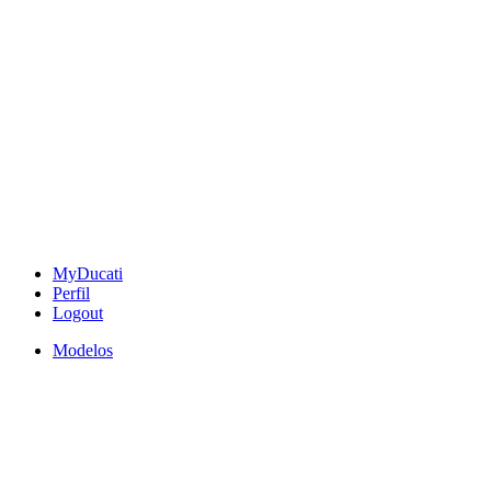
MyDucati
Perfil
Logout
Modelos