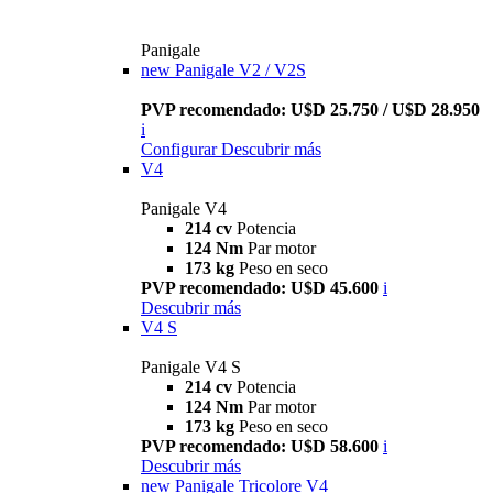
Panigale
new
Panigale V2 / V2S
PVP recomendado: U$D 25.750 / U$D 28.950
i
Configurar
Descubrir más
V4
Panigale V4
214 cv
Potencia
124 Nm
Par motor
173 kg
Peso en seco
PVP recomendado: U$D 45.600
i
Descubrir más
V4 S
Panigale V4 S
214 cv
Potencia
124 Nm
Par motor
173 kg
Peso en seco
PVP recomendado: U$D 58.600
i
Descubrir más
new
Panigale Tricolore V4