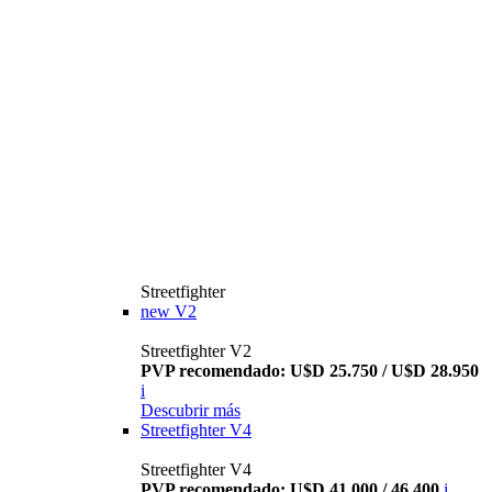
Streetfighter
new
V2
Streetfighter V2
PVP recomendado: U$D 25.750 / U$D 28.950
i
Descubrir más
Streetfighter V4
Streetfighter V4
PVP recomendado: U$D 41.000 / 46.400
i