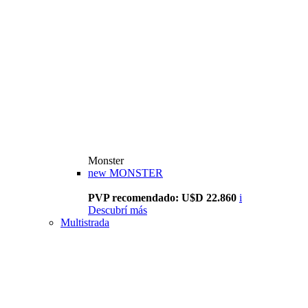
Monster
new
MONSTER
PVP recomendado: U$D 22.860
i
Descubrí más
Multistrada