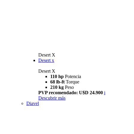
Desert X
Desert x
Desert X
110 hp
Potencia
68 lb-ft
Torque
210 kg
Peso
PVP recomendado: U$D 24.900
i
Descubrir más
Diavel