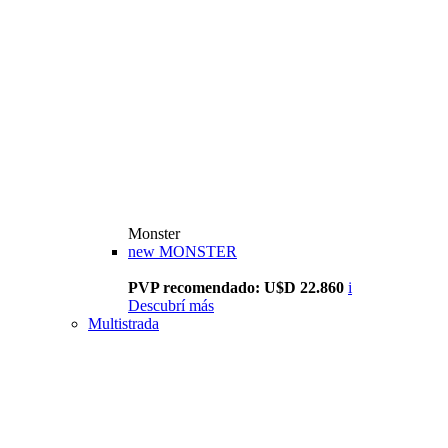
Monster
new
MONSTER
PVP recomendado: U$D 22.860
i
Descubrí más
Multistrada