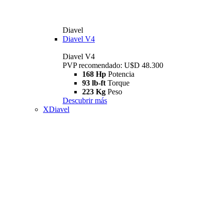
Diavel
Diavel V4
Diavel V4
PVP recomendado: U$D 48.300
168 Hp
Potencia
93 lb-ft
Torque
223 Kg
Peso
Descubrir más
XDiavel