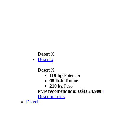
Desert X
Desert x
Desert X
110 hp
Potencia
68 lb-ft
Torque
210 kg
Peso
PVP recomendado: U$D 24.900
i
Descubrir más
Diavel