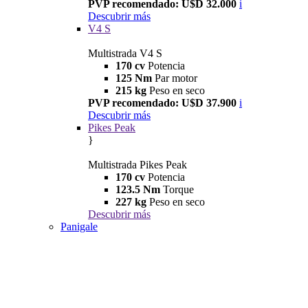
PVP recomendado: U$D 32.000
i
Descubrir más
V4 S
Multistrada V4 S
170 cv
Potencia
125 Nm
Par motor
215 kg
Peso en seco
PVP recomendado: U$D 37.900
i
Descubrir más
Pikes Peak
}
Multistrada Pikes Peak
170 cv
Potencia
123.5 Nm
Torque
227 kg
Peso en seco
Descubrir más
Panigale