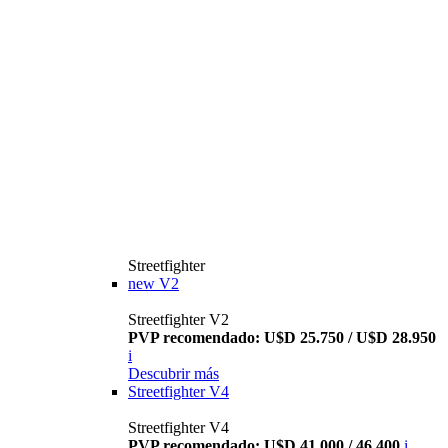
Streetfighter
new
V2
Streetfighter V2
PVP recomendado: U$D 25.750 / U$D 28.950
i
Descubrir más
Streetfighter V4
Streetfighter V4
PVP recomendado: U$D 41.000 / 46.400
i