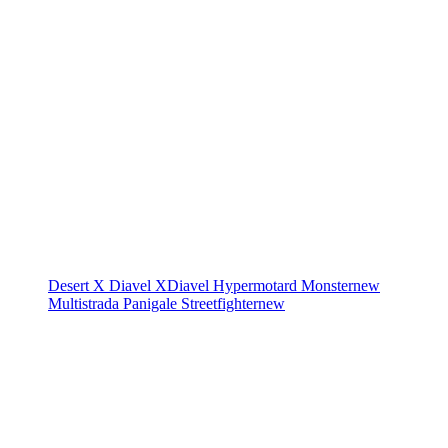
Desert X
Diavel
XDiavel
Hypermotard
Monster
new
Multistrada
Panigale
Streetfighter
new