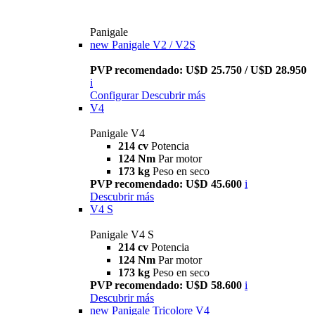
Panigale
new
Panigale V2 / V2S
PVP recomendado: U$D 25.750 / U$D 28.950
i
Configurar
Descubrir más
V4
Panigale V4
214 cv
Potencia
124 Nm
Par motor
173 kg
Peso en seco
PVP recomendado: U$D 45.600
i
Descubrir más
V4 S
Panigale V4 S
214 cv
Potencia
124 Nm
Par motor
173 kg
Peso en seco
PVP recomendado: U$D 58.600
i
Descubrir más
new
Panigale Tricolore V4