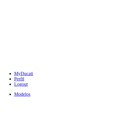
MyDucati
Perfil
Logout
Modelos