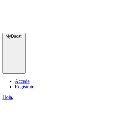
MyDucati
Accede
Regístrate
Hola,