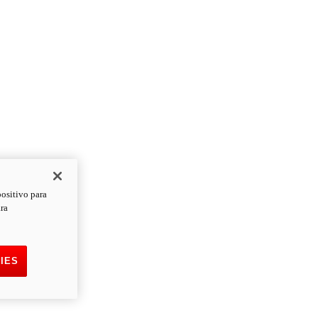
positivo para
ara
IES