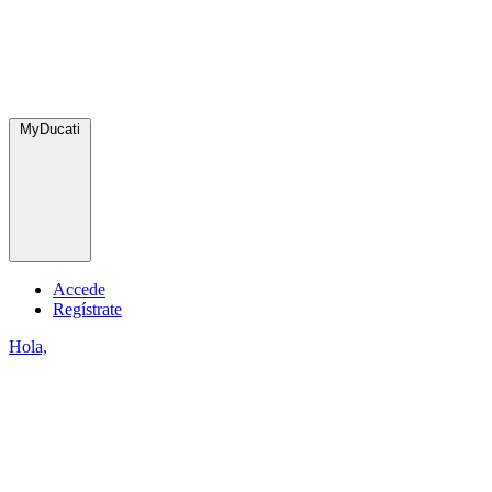
MyDucati
Accede
Regístrate
Hola,