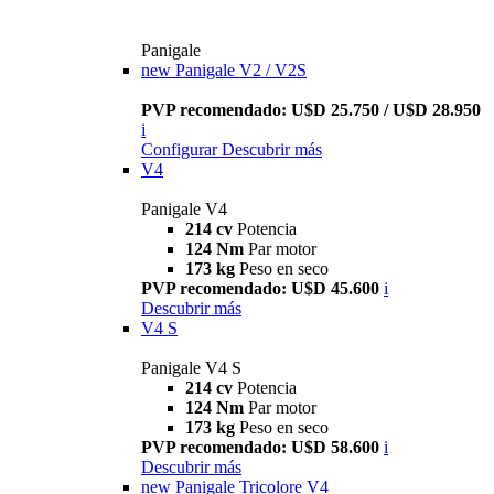
Panigale
new
Panigale V2 / V2S
PVP recomendado: U$D 25.750 / U$D 28.950
i
Configurar
Descubrir más
V4
Panigale V4
214 cv
Potencia
124 Nm
Par motor
173 kg
Peso en seco
PVP recomendado: U$D 45.600
i
Descubrir más
V4 S
Panigale V4 S
214 cv
Potencia
124 Nm
Par motor
173 kg
Peso en seco
PVP recomendado: U$D 58.600
i
Descubrir más
new
Panigale Tricolore V4