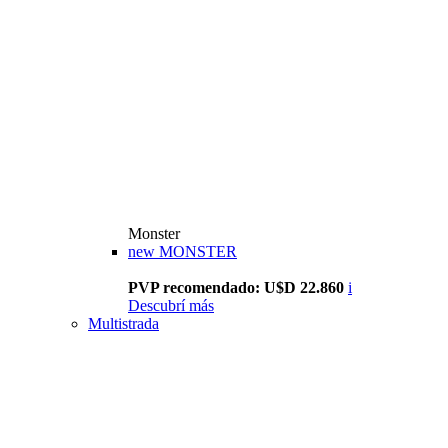
Monster
new
MONSTER
PVP recomendado: U$D 22.860
i
Descubrí más
Multistrada