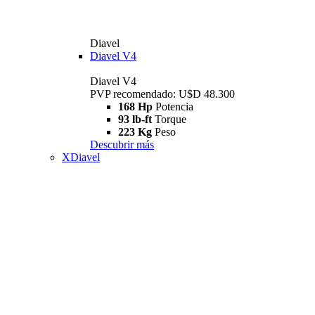
Diavel
Diavel V4
Diavel V4
PVP recomendado: U$D 48.300
168 Hp
Potencia
93 lb-ft
Torque
223 Kg
Peso
Descubrir más
XDiavel