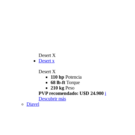
Desert X
Desert x
Desert X
110 hp
Potencia
68 lb-ft
Torque
210 kg
Peso
PVP recomendado: U$D 24.900
i
Descubrir más
Diavel