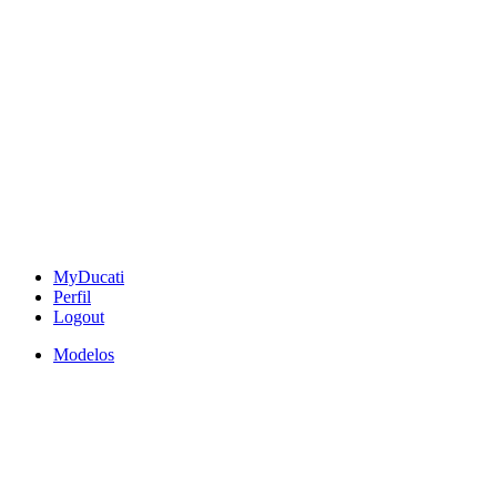
MyDucati
Perfil
Logout
Modelos