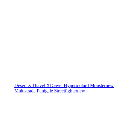
Desert X
Diavel
XDiavel
Hypermotard
Monster
new
Multistrada
Panigale
Streetfighter
new