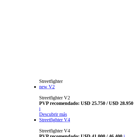
Streetfighter
new
V2
Streetfighter V2
PVP recomendado: U$D 25.750 / U$D 28.950
i
Descubrir más
Streetfighter V4
Streetfighter V4
PVP recomendado: U$D 41.000 / 46.400
i