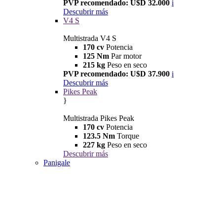
PVP recomendado: U$D 32.000
i
Descubrir más
V4 S
Multistrada V4 S
170 cv
Potencia
125 Nm
Par motor
215 kg
Peso en seco
PVP recomendado: U$D 37.900
i
Descubrir más
Pikes Peak
}
Multistrada Pikes Peak
170 cv
Potencia
123.5 Nm
Torque
227 kg
Peso en seco
Descubrir más
Panigale