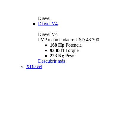
Diavel
Diavel V4
Diavel V4
PVP recomendado: U$D 48.300
168 Hp
Potencia
93 lb-ft
Torque
223 Kg
Peso
Descubrir más
XDiavel