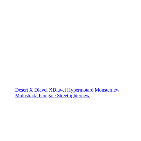
Desert X
Diavel
XDiavel
Hypermotard
Monster
new
Multistrada
Panigale
Streetfighter
new