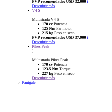
PVP recomendado: U$D 32.000
i
Descubrir más
V4 S
Multistrada V4 S
170 cv
Potencia
125 Nm
Par motor
215 kg
Peso en seco
PVP recomendado: U$D 37.900
i
Descubrir más
Pikes Peak
}
Multistrada Pikes Peak
170 cv
Potencia
123.5 Nm
Torque
227 kg
Peso en seco
Descubrir más
Panigale