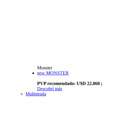
Monster
new
MONSTER
PVP recomendado: U$D 22.860
i
Descubrí más
Multistrada