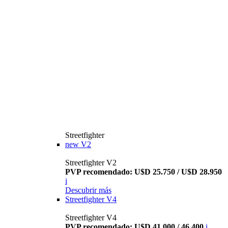
Streetfighter
new
V2
Streetfighter V2
PVP recomendado: U$D 25.750 / U$D 28.950
i
Descubrir más
Streetfighter V4
Streetfighter V4
PVP recomendado: U$D 41.000 / 46.400
i