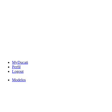
MyDucati
Perfil
Logout
Modelos