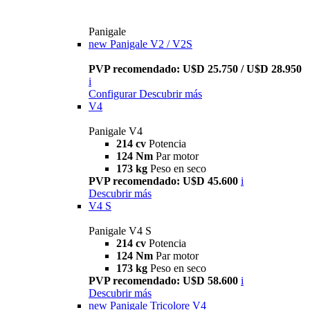
Panigale
new
Panigale V2 / V2S
PVP recomendado: U$D 25.750 / U$D 28.950
i
Configurar
Descubrir más
V4
Panigale V4
214 cv
Potencia
124 Nm
Par motor
173 kg
Peso en seco
PVP recomendado: U$D 45.600
i
Descubrir más
V4 S
Panigale V4 S
214 cv
Potencia
124 Nm
Par motor
173 kg
Peso en seco
PVP recomendado: U$D 58.600
i
Descubrir más
new
Panigale Tricolore V4