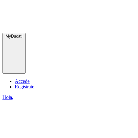
MyDucati
Accede
Regístrate
Hola,