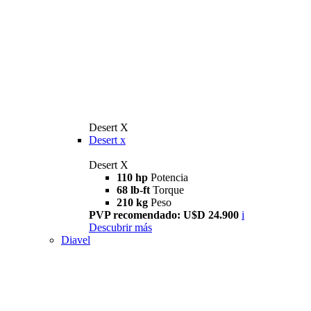
Desert X
Desert x
Desert X
110 hp
Potencia
68 lb-ft
Torque
210 kg
Peso
PVP recomendado: U$D 24.900
i
Descubrir más
Diavel