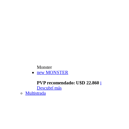
Monster
new
MONSTER
PVP recomendado: U$D 22.860
i
Descubrí más
Multistrada