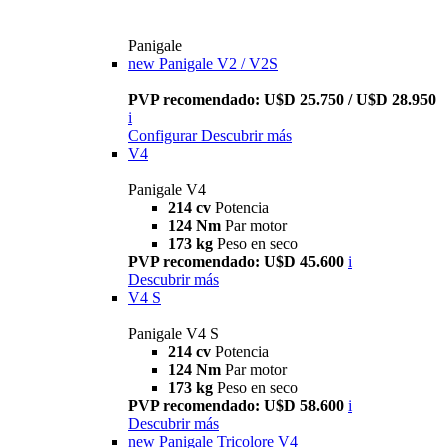
Panigale
new
Panigale V2 / V2S
PVP recomendado: U$D 25.750 / U$D 28.950
i
Configurar
Descubrir más
V4
Panigale V4
214 cv
Potencia
124 Nm
Par motor
173 kg
Peso en seco
PVP recomendado: U$D 45.600
i
Descubrir más
V4 S
Panigale V4 S
214 cv
Potencia
124 Nm
Par motor
173 kg
Peso en seco
PVP recomendado: U$D 58.600
i
Descubrir más
new
Panigale Tricolore V4