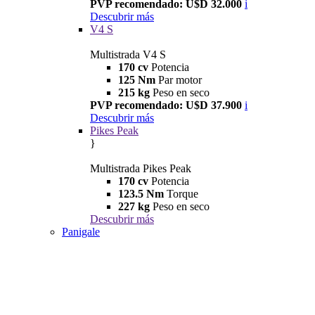
PVP recomendado: U$D 32.000
i
Descubrir más
V4 S
Multistrada V4 S
170 cv
Potencia
125 Nm
Par motor
215 kg
Peso en seco
PVP recomendado: U$D 37.900
i
Descubrir más
Pikes Peak
}
Multistrada Pikes Peak
170 cv
Potencia
123.5 Nm
Torque
227 kg
Peso en seco
Descubrir más
Panigale