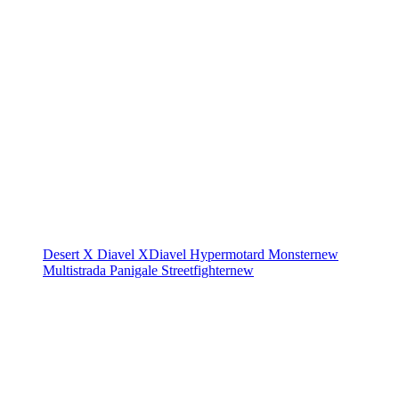
Desert X
Diavel
XDiavel
Hypermotard
Monster
new
Multistrada
Panigale
Streetfighter
new