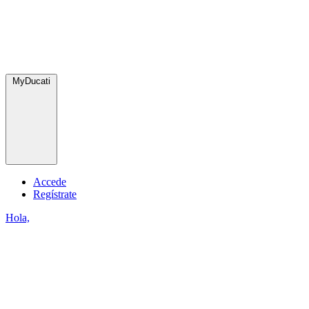
MyDucati
Accede
Regístrate
Hola,