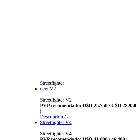
Streetfighter
new
V2
Streetfighter V2
PVP recomendado: U$D 25.750 / U$D 28.950
i
Descubrir más
Streetfighter V4
Streetfighter V4
PVP recomendado: U$D 41.000 / 46.400
i