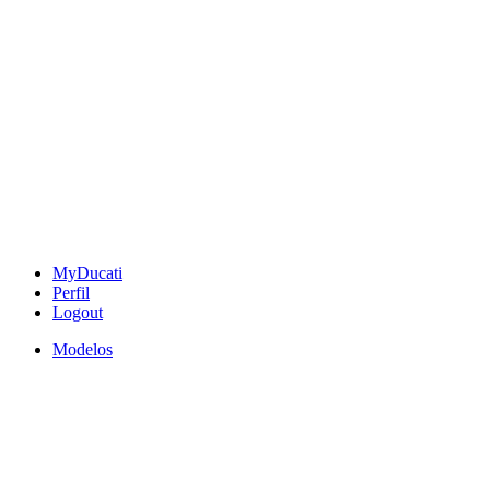
MyDucati
Perfil
Logout
Modelos