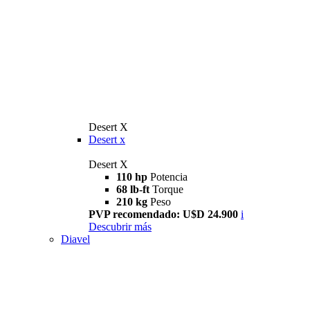
Desert X
Desert x
Desert X
110 hp
Potencia
68 lb-ft
Torque
210 kg
Peso
PVP recomendado: U$D 24.900
i
Descubrir más
Diavel