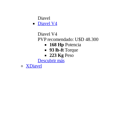
Diavel
Diavel V4
Diavel V4
PVP recomendado: U$D 48.300
168 Hp
Potencia
93 lb-ft
Torque
223 Kg
Peso
Descubrir más
XDiavel