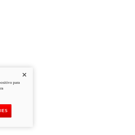
positivo para
ara
IES