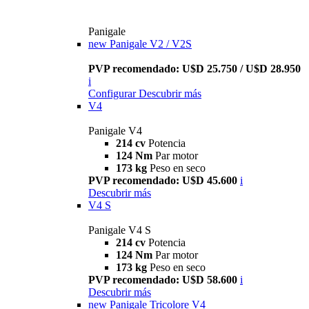
Panigale
new
Panigale V2 / V2S
PVP recomendado: U$D 25.750 / U$D 28.950
i
Configurar
Descubrir más
V4
Panigale V4
214 cv
Potencia
124 Nm
Par motor
173 kg
Peso en seco
PVP recomendado: U$D 45.600
i
Descubrir más
V4 S
Panigale V4 S
214 cv
Potencia
124 Nm
Par motor
173 kg
Peso en seco
PVP recomendado: U$D 58.600
i
Descubrir más
new
Panigale Tricolore V4