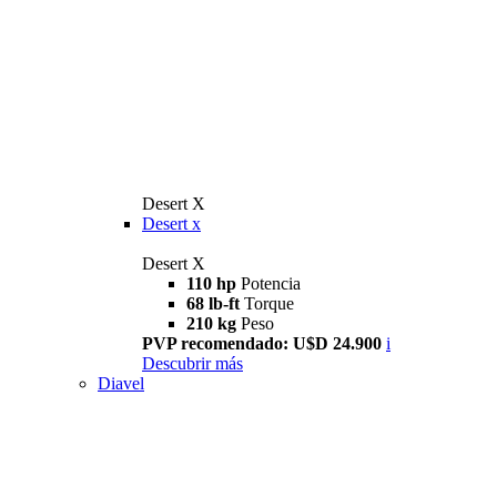
Desert X
Desert x
Desert X
110 hp
Potencia
68 lb-ft
Torque
210 kg
Peso
PVP recomendado: U$D 24.900
i
Descubrir más
Diavel