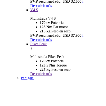
PVP recomendado: U$D 32.000
i
Descubrir más
V4 S
Multistrada V4 S
170 cv
Potencia
125 Nm
Par motor
215 kg
Peso en seco
PVP recomendado: U$D 37.900
i
Descubrir más
Pikes Peak
}
Multistrada Pikes Peak
170 cv
Potencia
123.5 Nm
Torque
227 kg
Peso en seco
Descubrir más
Panigale