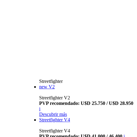
Streetfighter
new
V2
Streetfighter V2
PVP recomendado: U$D 25.750 / U$D 28.950
i
Descubrir más
Streetfighter V4
Streetfighter V4
PVP recomendado: U$D 41.000 / 46.400
i