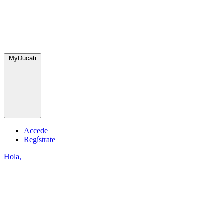
MyDucati
Accede
Regístrate
Hola,