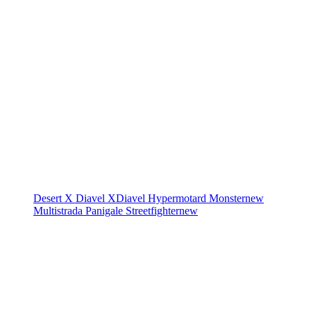
Desert X
Diavel
XDiavel
Hypermotard
Monster
new
Multistrada
Panigale
Streetfighter
new