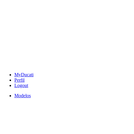
MyDucati
Perfil
Logout
Modelos