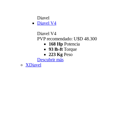
Diavel
Diavel V4
Diavel V4
PVP recomendado: U$D 48.300
168 Hp
Potencia
93 lb-ft
Torque
223 Kg
Peso
Descubrir más
XDiavel