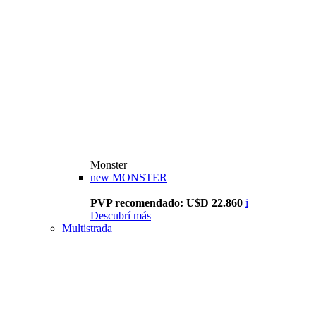
Monster
new
MONSTER
PVP recomendado: U$D 22.860
i
Descubrí más
Multistrada