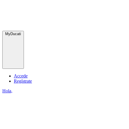
MyDucati
Accede
Regístrate
Hola,