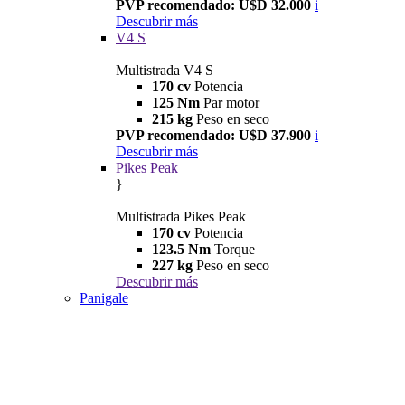
PVP recomendado: U$D 32.000
i
Descubrir más
V4 S
Multistrada V4 S
170 cv
Potencia
125 Nm
Par motor
215 kg
Peso en seco
PVP recomendado: U$D 37.900
i
Descubrir más
Pikes Peak
}
Multistrada Pikes Peak
170 cv
Potencia
123.5 Nm
Torque
227 kg
Peso en seco
Descubrir más
Panigale