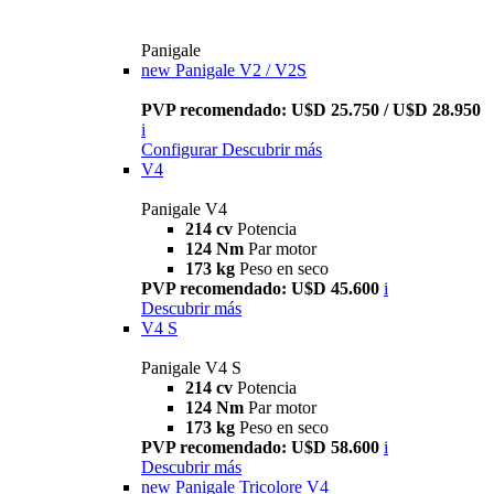
Panigale
new
Panigale V2 / V2S
PVP recomendado: U$D 25.750 / U$D 28.950
i
Configurar
Descubrir más
V4
Panigale V4
214 cv
Potencia
124 Nm
Par motor
173 kg
Peso en seco
PVP recomendado: U$D 45.600
i
Descubrir más
V4 S
Panigale V4 S
214 cv
Potencia
124 Nm
Par motor
173 kg
Peso en seco
PVP recomendado: U$D 58.600
i
Descubrir más
new
Panigale Tricolore V4