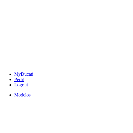
MyDucati
Perfil
Logout
Modelos