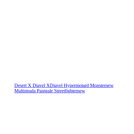
Desert X
Diavel
XDiavel
Hypermotard
Monster
new
Multistrada
Panigale
Streetfighter
new