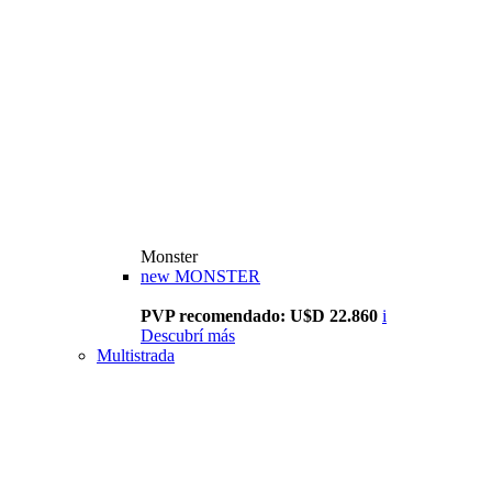
Monster
new
MONSTER
PVP recomendado: U$D 22.860
i
Descubrí más
Multistrada