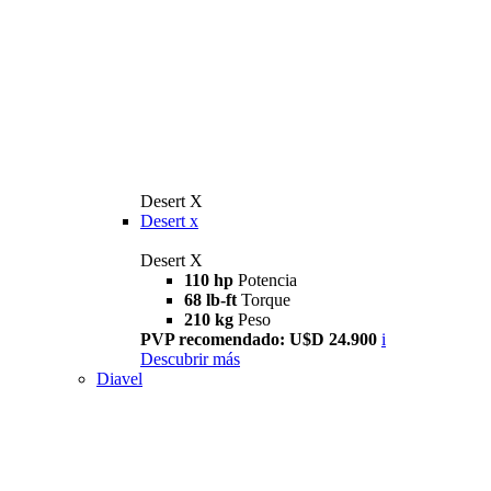
Desert X
Desert x
Desert X
110 hp
Potencia
68 lb-ft
Torque
210 kg
Peso
PVP recomendado: U$D 24.900
i
Descubrir más
Diavel