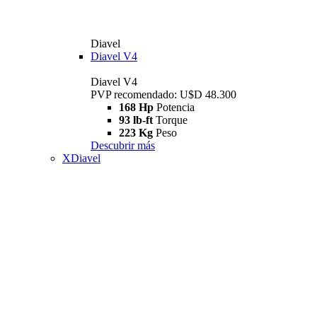
Diavel
Diavel V4
Diavel V4
PVP recomendado: U$D 48.300
168 Hp
Potencia
93 lb-ft
Torque
223 Kg
Peso
Descubrir más
XDiavel