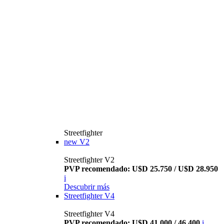
Streetfighter
new
V2
Streetfighter V2
PVP recomendado: U$D 25.750 / U$D 28.950
i
Descubrir más
Streetfighter V4
Streetfighter V4
PVP recomendado: U$D 41.000 / 46.400
i