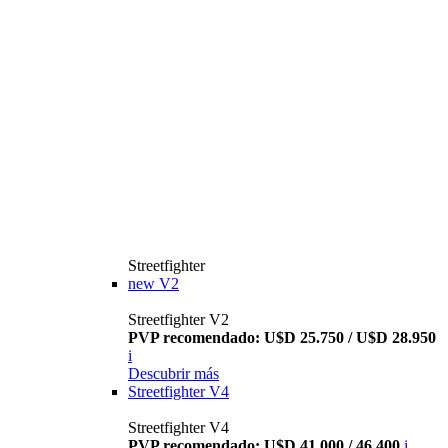
Streetfighter
new
V2
Streetfighter V2
PVP recomendado: U$D 25.750 / U$D 28.950
i
Descubrir más
Streetfighter V4
Streetfighter V4
PVP recomendado: U$D 41.000 / 46.400
i