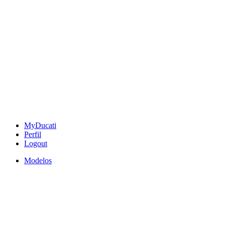
MyDucati
Perfil
Logout
Modelos