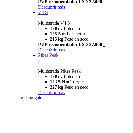
PVP recomendado: U$D 32.000
i
Descubrir más
V4 S
Multistrada V4 S
170 cv
Potencia
125 Nm
Par motor
215 kg
Peso en seco
PVP recomendado: U$D 37.900
i
Descubrir más
Pikes Peak
}
Multistrada Pikes Peak
170 cv
Potencia
123.5 Nm
Torque
227 kg
Peso en seco
Descubrir más
Panigale