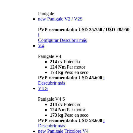
Panigale
new
Panigale V2 / V2S
PVP recomendado: U$D 25.750 / U$D 28.950
i
Configurar
Descubrir más
V4
Panigale V4
214 cv
Potencia
124 Nm
Par motor
173 kg
Peso en seco
PVP recomendado: U$D 45.600
i
Descubrir más
V4 S
Panigale V4 S
214 cv
Potencia
124 Nm
Par motor
173 kg
Peso en seco
PVP recomendado: U$D 58.600
i
Descubrir más
new
Panigale Tricolore V4