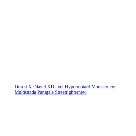
Desert X
Diavel
XDiavel
Hypermotard
Monster
new
Multistrada
Panigale
Streetfighter
new