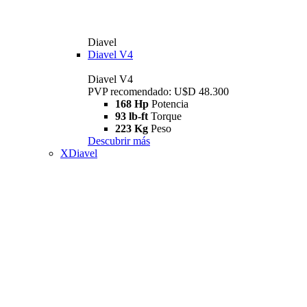
Diavel
Diavel V4
Diavel V4
PVP recomendado: U$D 48.300
168 Hp
Potencia
93 lb-ft
Torque
223 Kg
Peso
Descubrir más
XDiavel