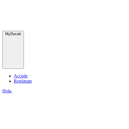
MyDucati
Accede
Regístrate
Hola,