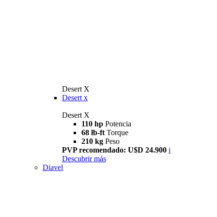
Desert X
Desert x
Desert X
110 hp
Potencia
68 lb-ft
Torque
210 kg
Peso
PVP recomendado: U$D 24.900
i
Descubrir más
Diavel