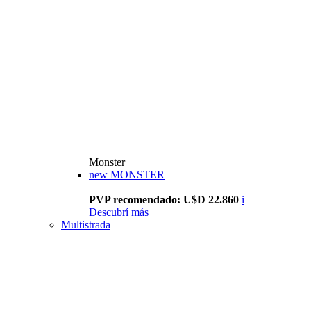
Monster
new
MONSTER
PVP recomendado: U$D 22.860
i
Descubrí más
Multistrada